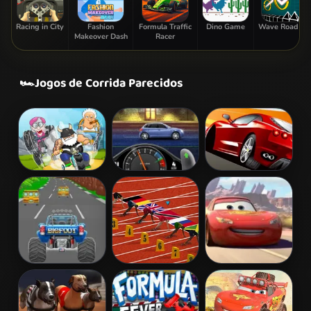
Racing in City
Fashion
Formula Traffic
Dino Game
Wave Road 3D
Makeover Dash
Racer
🏎️
Jogos de Corrida Parecidos
Madmen Racing
StreetRace
Chase Racing
Fury
Cars
Turbotastic
100 Metres
Lightnings Off
Race
Road Training