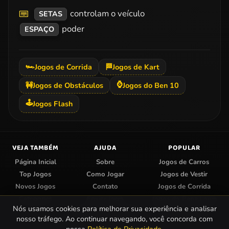
controlam o veículo
SETAS
poder
ESPAÇO
🏎️
Jogos de Corrida
🏁
Jogos de Kart
⌚
🚧
Jogos de Obstáculos
Jogos do Ben 10
🕹️
Jogos Flash
VEJA TAMBÉM
AJUDA
POPULAR
Página Inicial
Sobre
Jogos de Carros
Top Jogos
Como Jogar
Jogos de Vestir
Novos Jogos
Contato
Jogos de Corrida
Categorias
Enviar Jogo
Jogos do Papa Louie
Nós usamos cookies para melhorar sua experiência e analisar
Centro de Privacidade
Jogos de Colorir
nosso tráfego. Ao continuar navegando, você concorda com