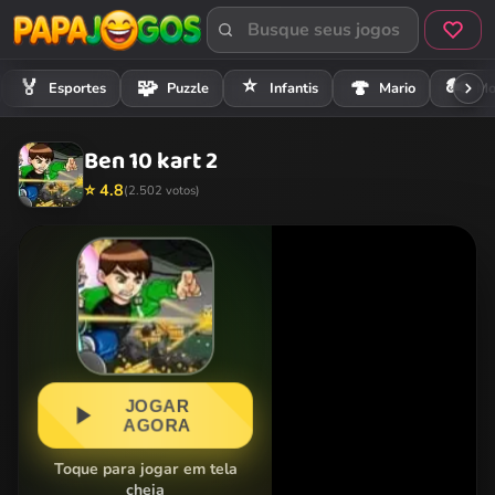
⭐
🏍️
🏅
🧩
🍄
Esportes
Puzzle
Infantis
Mario
Mo
Ben 10 kart 2
⭐ 4.8
(2.502 votos)
JOGAR
AGORA
Toque para jogar em tela
cheia