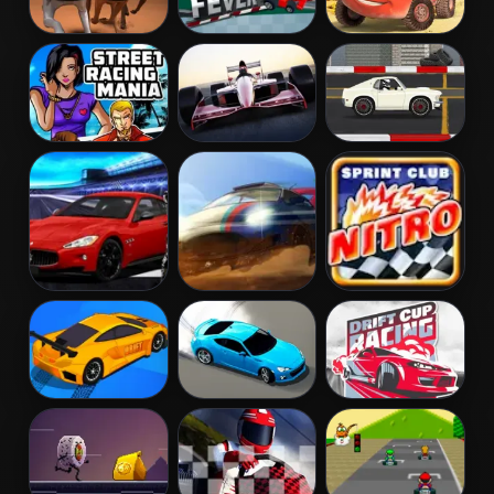
Greyhound
Formula Fever
Extreme Off-
Racing
Road Rush
Street Racing
Grand Prix
Super Racing
Mania
Hero
GT Drag Pro
Maserati Gran
Rally Racer
Sprint Club
Turismo 2018
Nitro
Drift Racers
Shift to Drift
Drift Cup
Racing