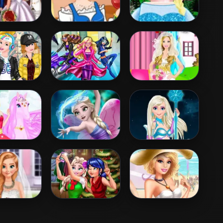
adybug
Snow White
Lego Princesses
ing Royal
Patchwork Dress
uests
sses Sporty
Barbara Spy
Barbie Bride
unky Day
Squad Dress up
Dress Up
e And The
Elsa Fairy Tale
Disney Super
egasus
Princess 2
 And Ariel
Ladybug And
Barbies Sexy
edding
Elsa Xmas Selfie
Bikini Beach