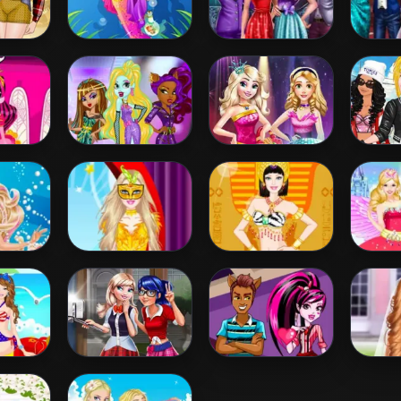
ess
Barbie Mermaid
Couples New
L
 Style
Princess
Year Party
Wedd
 1
G
aura
Princess Vs
Disney Princess
Prince
 Dress
Monster
Fashion Prom
& F
Supermodel
Battle
e Pearl
Barbie
Barbie Egyptian
Barbi
 Dress
Masquerade
Princess Dress
P
Dress Up
Up
lorful
Ladybug Elsa
Draculaura Blind
Frozen
 Dress
College Fashion
Date
W