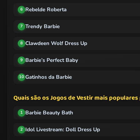
Rebelde Roberta
6
Trendy Barbie
7
Clawdeen Wolf Dress Up
8
Barbie’s Perfect Baby
9
Gatinhos da Barbie
10
Quais são os Jogos de Vestir mais populares 
Barbie Beauty Bath
1
Idol Livestream: Doll Dress Up
2