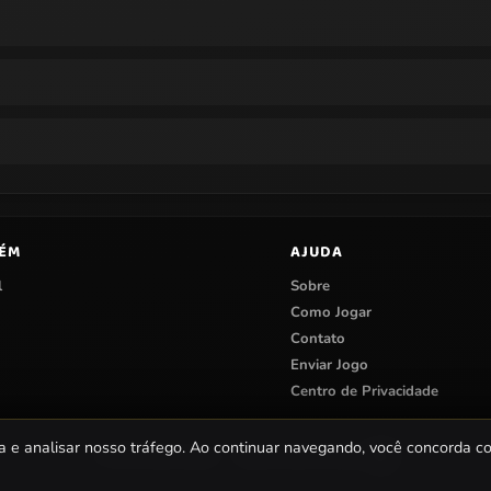
BÉM
AJUDA
l
Sobre
Como Jogar
Contato
Enviar Jogo
Centro de Privacidade
a e analisar nosso tráfego. Ao continuar navegando, você concorda 
© 2026 Papa Jogos — Jogos Online Grátis.