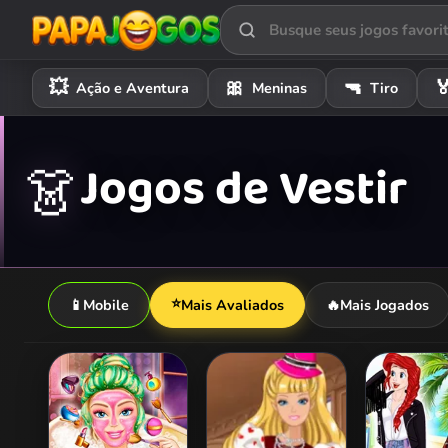
💥
🎀
🔫

Ação e Aventura
Meninas
Tiro
Jogos de Vestir
👗
⭐
📱
Mobile
Mais Avaliados
🔥
Mais Jogados