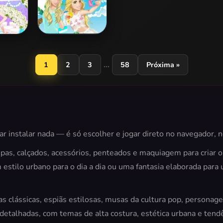
esmaid
Disney Princess
ver
Beach Fashion 2
...
1
2
3
58
Próxima »
ar instalar nada — é só escolher e jogar direto no navegador, 
upas, calçados, acessórios, penteados e maquiagem para criar o
estilo urbano para o dia a dia ou uma fantasia elaborada par
as clássicas, espiãs estilosas, musas da cultura pop, personag
o detalhadas, com temas de alta costura, estética urbana e te