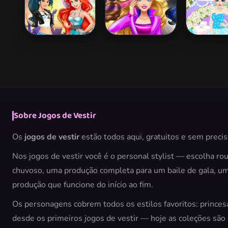
Up
Ex Girlfriend
Barbie Agent
Elsa Brid
Party
Team Dress Up
Makeo
Sobre Jogos de Vestir
Os
jogos de vestir
estão todos aqui, gratuitos e sem precis
Nos jogos de vestir você é o personal stylist — escolha ro
chuvoso, uma produção completa para um baile de gala, um 
produção que funcione do início ao fim.
Os personagens cobrem todos os estilos favoritos: princes
desde os primeiros jogos de vestir — hoje as coleções sã