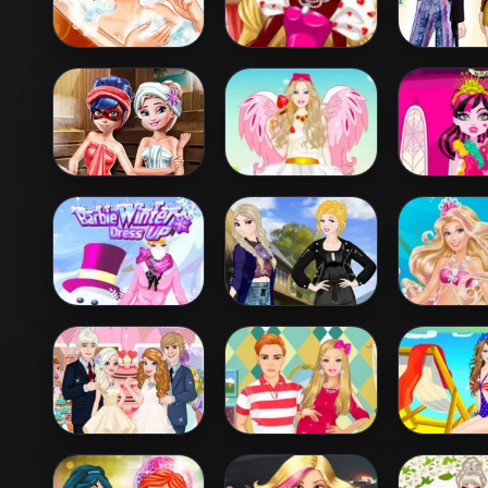
Barbie Beauty
Barbie's
Princ
Bath
Valentine's
Coachella
Patchwork Dress
Dress
Ladybug Sauna
Barbie Love
Dracul
Realife
Dress Up
Princess
Up
Barbie Winter
Princess
Barbie Th
Dress Up
Coachella Style
Princess
Dress 2
Up
Elsa And Anna
Barbie Fashion
Barbie Co
Wedding Party
Mommy Dress
Swimsuits