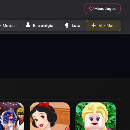
Meus Jogos
️
♟️
🥊
➕
Motos
Estratégia
Luta
Ver Mais