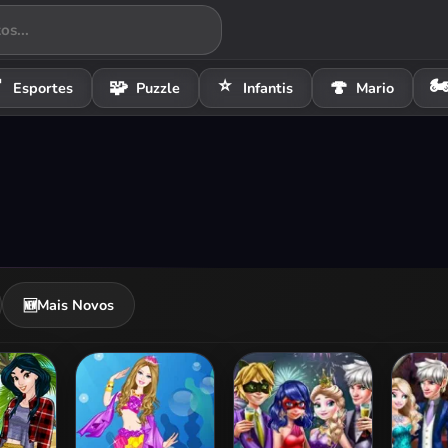
⭐
🏍

🧩
🍄
Esportes
Puzzle
Infantis
Mario
Mais Novos
🆕