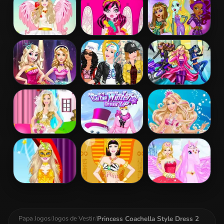
Patchwork
Realife
Dress
Barbie Love
Draculaura
Princess Vs
Dress Up
Princess Dress
Monster
Up
Supermodel
Battle
Disney Princess
Princesses
Barbara Spy
Fashion Prom
Sporty & Funky
Squad Dress up
Day
Barbie Bride
Barbie Winter
Barbie The
Dress Up
Dress Up
Pearl Princess
Dress Up
Barbie
Barbie
Barbie And The
Masquerade
Egyptian
Pegasus
Dress Up
Princess Dress
Up
Princess Coachella Style Dress 2
Papa Jogos
/
Jogos de Vestir
/