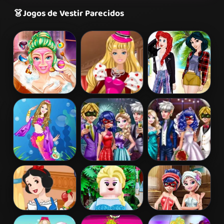
👗
Jogos de Vestir Parecidos
Barbie Beauty
Barbie's
Princess
Bath
Valentine's
Coachella Style
Patchwork
Dress 1
Dress
Barbie
Couples New
Ladybug
Mermaid
Year Party
Wedding Royal
Princess
Guests
Snow White
Lego Princesses
Ladybug Sauna