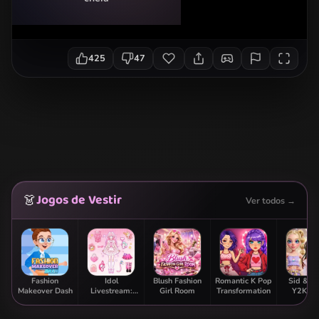
425
47
Jogos de Vestir
👗
Ver todos →
Fashion
Idol
Blush Fashion
Romantic K Pop
Sid & G
Makeover Dash
Livestream:
Girl Room
Transformation
Y2K Gl
Doll Dress Up
Clas