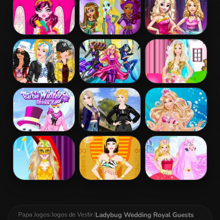
Realife
Dress Up
Draculaura
Princess Vs
Disney Princess
Princess Dress
Monster
Fashion Prom
Up
Supermodel
Battle
Princesses
Barbara Spy
Barbie Bride
Sporty & Funky
Squad Dress up
Dress Up
Day
Barbie Winter
Princess
Barbie The
Dress Up
Coachella Style
Pearl Princess
Dress 2
Dress Up
Barbie
Barbie
Barbie And The
Masquerade
Egyptian
Pegasus
Dress Up
Princess Dress
Up
Ladybug Wedding Royal Guests
Papa Jogos
/
Jogos de Vestir
/