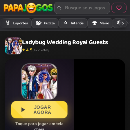
⭐
🏍️
🏅
🧩
🍄
Esportes
Puzzle
Infantis
Mario
Mo
Ladybug Wedding Royal Guests
⭐ 4.5
(472 votos)
JOGAR
AGORA
Toque para jogar em tela
cheia