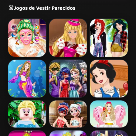
👗
Jogos de Vestir Parecidos
Barbie Beauty
Barbie's
Princess
Bath
Valentine's
Coachella Style
Patchwork
Dress 1
Dress
Barbie
Couples New
Snow White
Mermaid
Year Party
Patchwork
Princess
Dress
Lego Princesses
Ladybug Sauna
Barbie Love