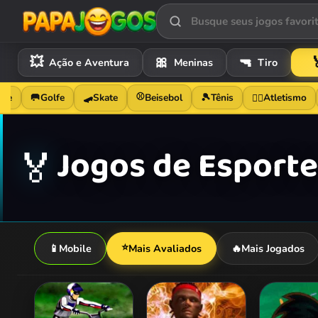

💥
🎀
🔫
Ação e Aventura
Meninas
Tiro
🛹
⚾
ete
🥅
Golfe
Skate
Beisebol
🎾
Tênis
Atletismo
🏃‍♂️
Jogos de Esporte
🏅
⭐
📱
Mobile
Mais Avaliados
🔥
Mais Jogados