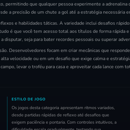
to, permitindo que qualquer pessoa experimente a adrenalina 
de a precisão de um chute a gol até a estratégia necessária 
flexos e habilidades táticas. A variedade inclui desafios rápid
tudo é que você tem acesso total aos títulos de forma rápida e
a disputar, seja para bater recordes pessoais ou superar adve
ecisão. Desenvolvedores focam em criar mecânicas que respon
 alta velocidade ou em um desafio que exige calma e estratégi
ampo, levar o troféu para casa e aproveitar cada lance com t
ESTILO DE JOGO
Os jogos desta categoria apresentam ritmos variados,
desde partidas rápidas de reflexo até desafios que
exigem paciência e pontaria. Com controles intuitivos, a
dificuldade escala gradualmente, testando sua