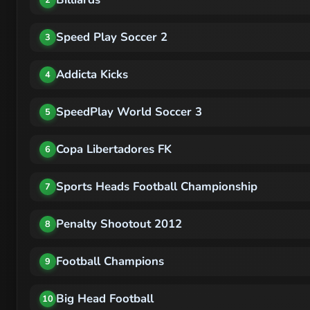
Speed Play Soccer 2
3
Addicta Kicks
4
SpeedPlay World Soccer 3
5
Copa Libertadores FK
6
Sports Heads Football Championship
7
Penalty Shootout 2012
8
Football Champions
9
Big Head Football
10