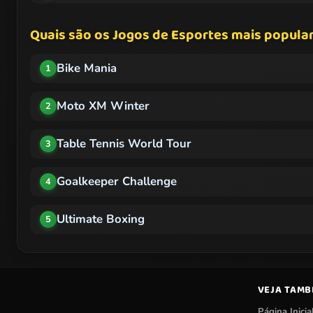
Quais são os Jogos de Esportes mais popular
Bike Mania
1
Moto XM Winter
2
Table Tennis World Tour
3
Goalkeeper Challenge
4
Ultimate Boxing
5
VEJA TAM
Página Inicia