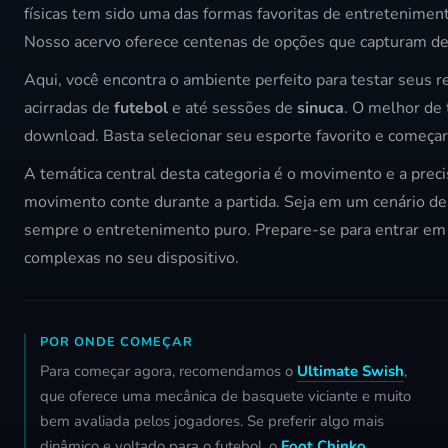
físicas tem sido uma das formas favoritas de entretenimen
Nosso acervo oferece centenas de opções que capturam des
Aqui, você encontra o ambiente perfeito para testar seus re
acirradas de
futebol
e até sessões de
sinuca
. O melhor de 
download. Basta selecionar seu esporte favorito e começar 
A temática central desta categoria é o movimento e a pr
movimento conte durante a partida. Seja em um cenário de
sempre o entretenimento puro. Prepare-se para entrar em c
complexas no seu dispositivo.
POR ONDE COMEÇAR
Para começar agora, recomendamos o
Ultimate Swish
,
que oferece uma mecânica de basquete viciante e muito
bem avaliada pelos jogadores. Se preferir algo mais
dinâmico e voltado para o futebol, o
Foot Chinko