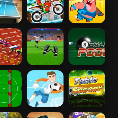
e Tennis
Moto XM Winter
Nick Basketball
ld Tour
Stars 2
tres Race
Goalkeeper
8 Ball Pool
Challenge
ll
Penalty
Table Soccer
Superstar