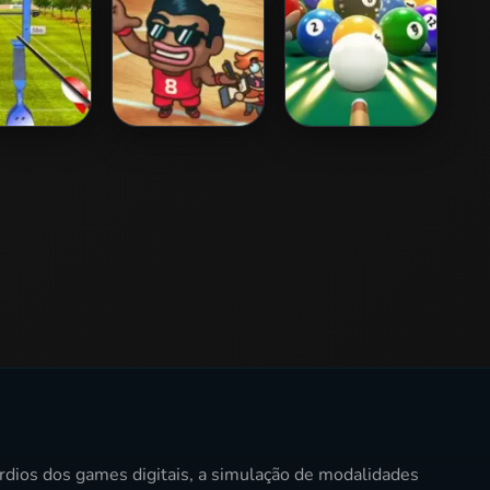
ery World
Basket Champs
Billiard Blitz
Tour
Challenge
rdios dos games digitais, a simulação de modalidades