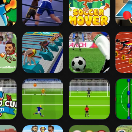
o
Ultimate Boxing
Soccer Mover
Tabl
2015
Wor
rena
Swimming Pro
Penalty Kicks
100 Me
ccer
Cup
Penalty Shootout:
Euro Penalty
Foosba
ty
Euro Cup 2016
2016