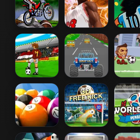
Bike Mania
Ultimate Swish
Foot Chink
Tiki Taka Run
Turbotastic
Heads A
Euro So
Speed Billiards
3D Free Kick
World 
Penal