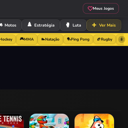
Meus Jogos
️
♟️
🥊
➕
Motos
Estratégia
Luta
Ver Mais
🎮
🏊
🏂
Hockey
MMA
Natação
🏓
Ping Pong
🏉
Rugby
Sn