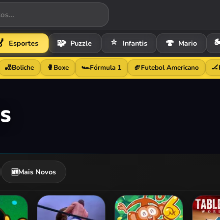
⭐


🧩
🍄
Esportes
Puzzle
Infantis
Mario
🏎️
🎳
Boliche
🥊
Boxe
Fórmula 1
🏈
Futebol Americano
🏒
s
Mais Novos
🆕