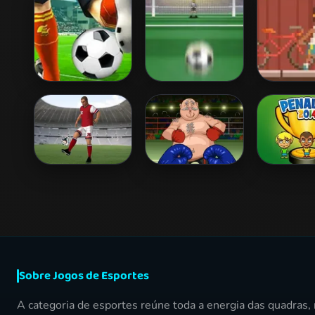
Penalty Shootout:
Soccertastic
Street Ball
Multi League
Kick Ups
Boxing Superstar
Penalty 2
KO Champion
Sobre Jogos de Esportes
A categoria de esportes reúne toda a energia das quadras,