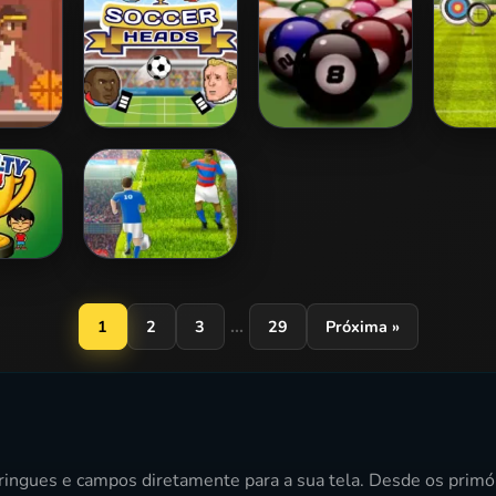
 Star
Soccer Heads
8 Ball Billiards
Arch
Classic
014
Euro Soccer
Sprint
...
1
2
3
29
Próxima »
 ringues e campos diretamente para a sua tela. Desde os primó