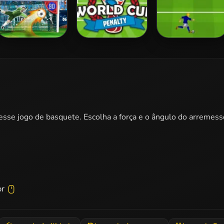
3D Free Kick
World Cup
Penalty Shootout:
Penalty
Euro Cup 2016
nesse jogo de basquete. Escolha a força e o ângulo do arremes
or