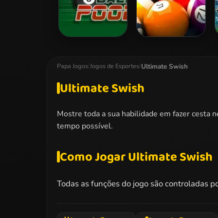
8 Ball Pool
Speed Billiards
Ultimate Swish
Papa Jogos
/
Jogos de Esportes
/
Ultimate Swish
Mostre toda a sua habilidade em fazer cesta 
tempo possível.
Como Jogar Ultimate Swish
Todas as funções do jogo são controladas p