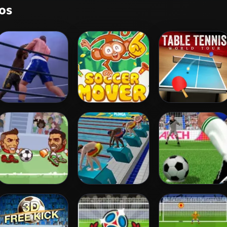
os
Ultimate Boxing
Soccer Mover
Table Tennis
2015
World Tour
Heads Arena Euro
Swimming Pro
Penalty Kicks
Soccer