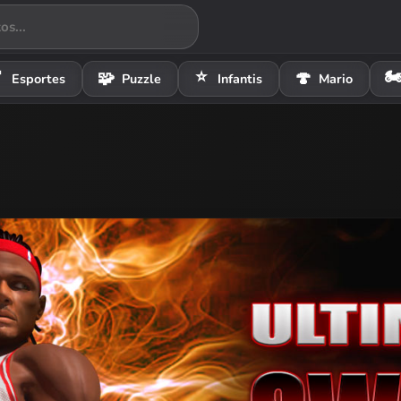
⭐
🏍

🧩
🍄
Esportes
Puzzle
Infantis
Mario