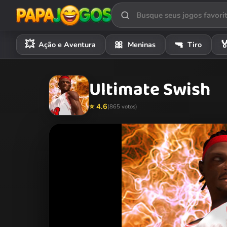
💥
🎀
🔫

Ação e Aventura
Meninas
Tiro
Ultimate Swish
⭐ 4.6
(865 votos)