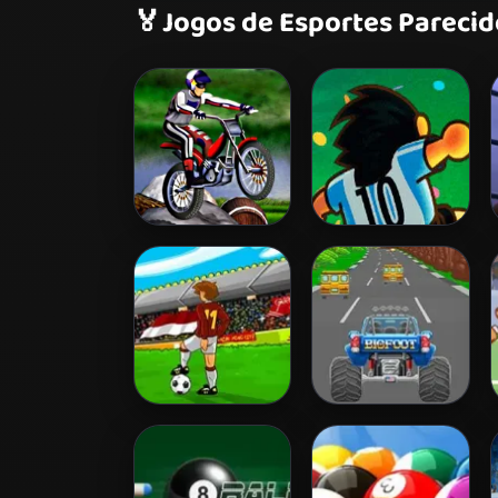
🏅
Jogos de Esportes Parecid
Bike Mania
Foot Chinko
Tiki Taka Run
Turbotastic