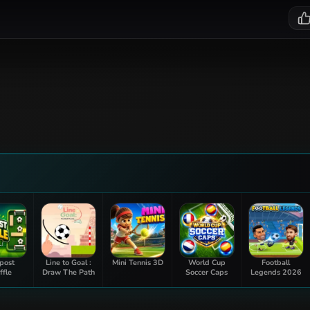
post
Line to Goal :
Mini Tennis 3D
World Cup
Football
ffle
Draw The Path
Soccer Caps
Legends 2026