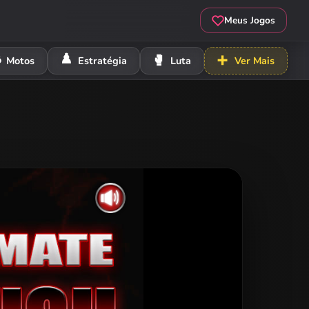
Meus Jogos
️
♟️
🥊
➕
Motos
Estratégia
Luta
Ver Mais