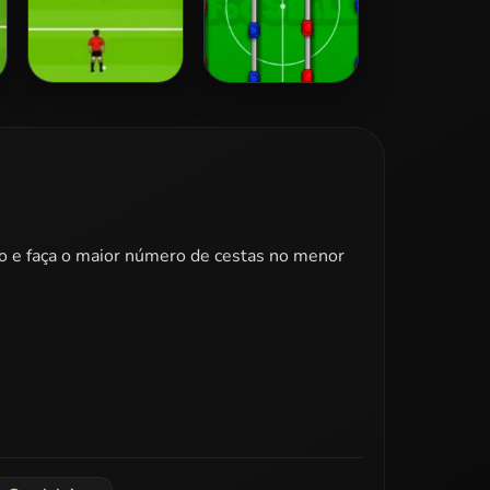
Euro Penalty
Foosball
2016
so e faça o maior número de cestas no menor