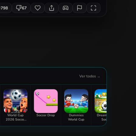
798
67
Ver todos →
World Cup
Soccer Drop
Dummies
Dream Head
Footba
2026 Soccer
World Cup
Soccer
Game