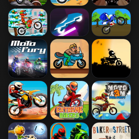
Bike Mania
Moto X3M
Highway Rider
Extreme
Moto XM
Neon Biker
Cross Sonic
Winter
Race
Moto Fury
Trial Rush
Super Stickman
Biker
Moto Beach
Extreme Bikers
Moto X3M Pool
Ride
Party