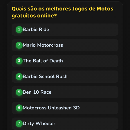
Quais são os melhores Jogos de Motos
gratuitos online?
Barbie Ride
1
Mario Motorcross
2
The Ball of Death
3
Barbie School Rush
4
Ben 10 Race
5
Motocross Unleashed 3D
6
Dirty Wheeler
7