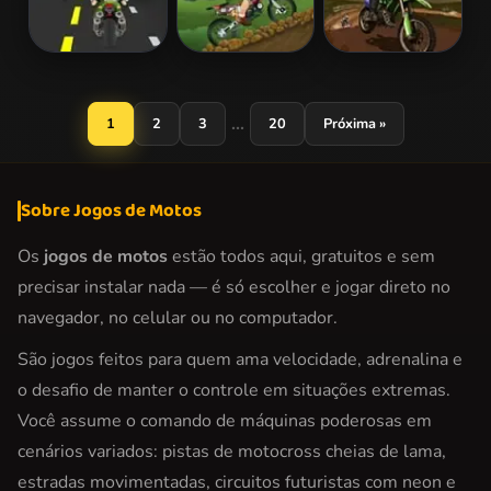
Ben 10 Race
Solid Rider
Dirty Wheeler
...
1
2
3
20
Próxima »
Sobre Jogos de Motos
Os
jogos de motos
estão todos aqui, gratuitos e sem
precisar instalar nada — é só escolher e jogar direto no
navegador, no celular ou no computador.
São jogos feitos para quem ama velocidade, adrenalina e
o desafio de manter o controle em situações extremas.
Você assume o comando de máquinas poderosas em
cenários variados: pistas de motocross cheias de lama,
estradas movimentadas, circuitos futuristas com neon e