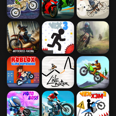
Moto X3M
Crazy Bike
Biker Street
Spooky Land
Stunts PvP
Unblocked
Vex X3M
Moto Maniac 3
Motocross
Racing
Roblox Climb
Line Biker
Bike Racing
Motorbike