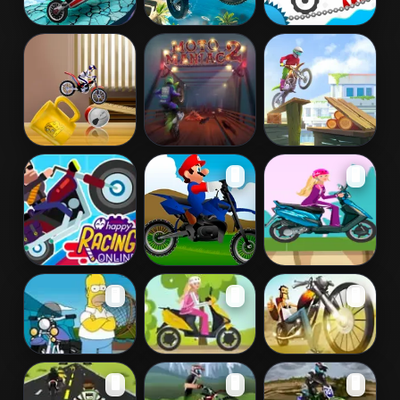
Moto Boss
Trial Xtreme
Vex X3M 2
Bike Mania 4
Moto Maniac 2
Moto Maniac
🖥️
🖥️
Micro Office
Happy Racing
Mario
Barbie Ride
🖥️
🖥️
🖥️
Online
Motorcross
The Ball of
Barbie School
Stunt Guy -
🖥️
🖥️
🖥️
Death
Rush
Tricky Rider