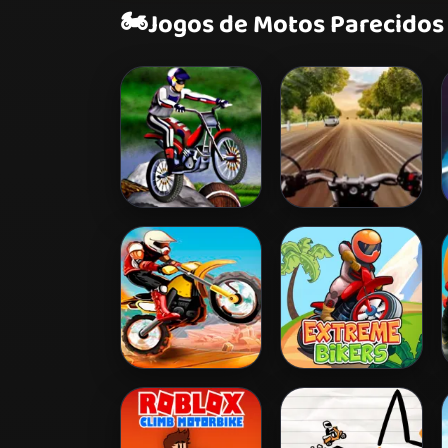
🏍️
Jogos de Motos Parecidos
Bike Mania
Highway Rider
Extreme
Moto Beach Ride
Extreme Bikers