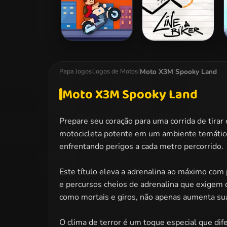
Roblox Climb
Line Biker
Motorbike
Moto X3M Spooky Land
Papa Jogos
/
Jogos de Motos
/
Moto X3M Spooky Land
Prepare seu coração para uma corrida de tira
motocicleta potente em um ambiente temático, 
enfrentando perigos a cada metro percorrido.
Este título eleva a adrenalina ao máximo com 
e percursos cheios de adrenalina que exigem c
como mortais e giros, não apenas aumenta sua
O clima de terror é um toque especial que dife