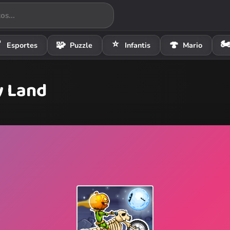
⭐
🏍

🧩
🍄
Esportes
Puzzle
Infantis
Mario
y Land