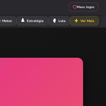
Meus Jogos
️
♟️
🥊
➕
Motos
Estratégia
Luta
Ver Mais