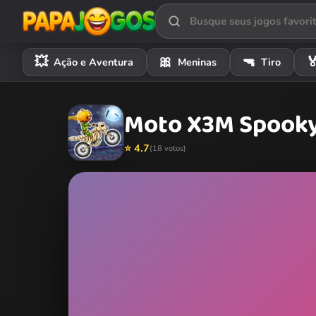
💥
🎀
🔫

Ação e Aventura
Meninas
Tiro
Moto X3M Spook
⭐ 4.7
(18 votos)