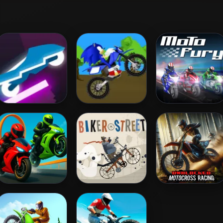
Neon Biker
Cross Sonic Race
Moto Fury
Crazy Bike Stunts
Biker Street
Unblocked
PvP
Motocross Racing