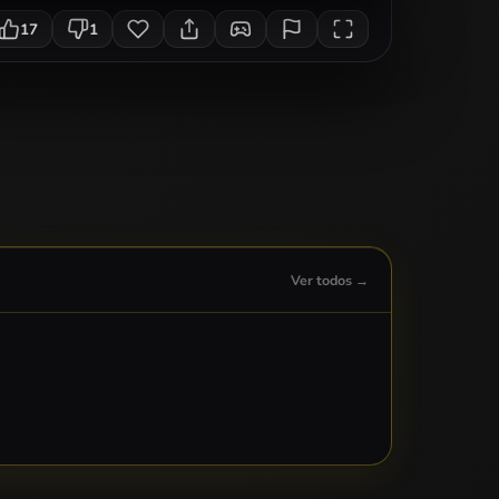
17
1
Ver todos →