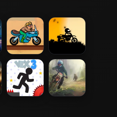
Trial Rush
Super Stickman
Biker
Vex X3M
Moto Maniac 3