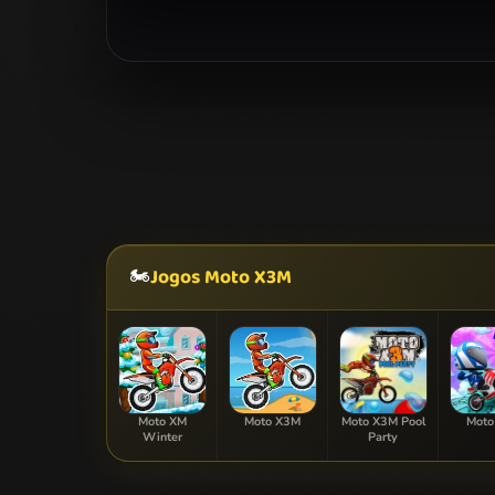
🏍️
Jogos Moto X3M
Moto XM
Moto X3M
Moto X3M Pool
Moto
Winter
Party