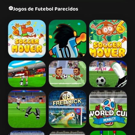
⚽
Jogos de Futebol Parecidos
Soccer Mover
Foot Chinko
Soccer Mover
2015
Tiki Taka Run
Heads Arena
Penalty Kicks
Euro Soccer
Goalkeeper
3D Free Kick
World Cup