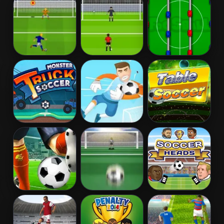
Challenge
Penalty
Penalty
Euro Penalty
Foosball
Shootout: Euro
2016
Cup 2016
Monster Truck
Penalty
Table Soccer
Soccer
Superstar
Penalty
Soccertastic
Soccer Heads
Shootout: Multi
League