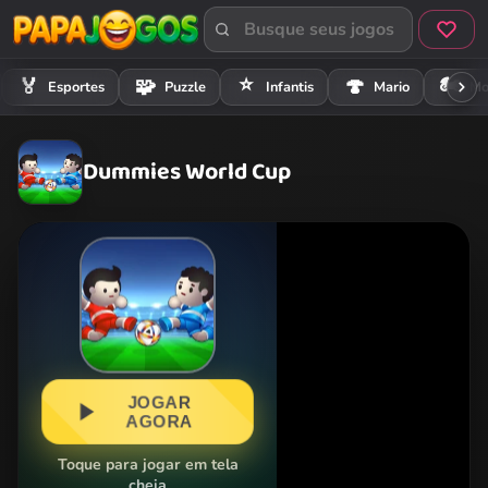
⭐
🏍️
🏅
🧩
🍄
Esportes
Puzzle
Infantis
Mario
Mo
Dummies World Cup
JOGAR
AGORA
Toque para jogar em tela
cheia