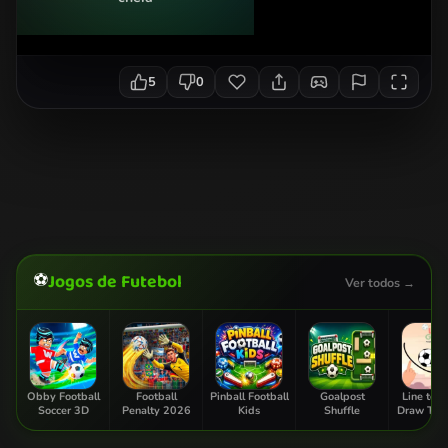
5
0
⚽
Jogos de Futebol
Ver todos →
Obby Football
Football
Pinball Football
Goalpost
Line to G
Soccer 3D
Penalty 2026
Kids
Shuffle
Draw The