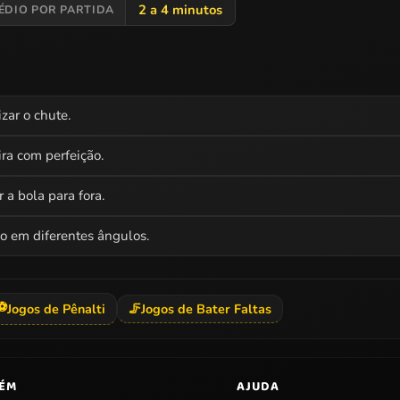
2 a 4 minutos
ÉDIO POR PARTIDA
zar o chute.
ira com perfeição.
 a bola para fora.
ão em diferentes ângulos.
⚽
Jogos de Pênalti
🦵
Jogos de Bater Faltas
BÉM
AJUDA