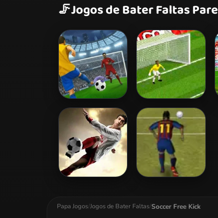
🦵
Jogos de Bater Faltas Par
Ultimate Football
Addicta Kicks
League 2026
Dkicker
Neymar the
Football Super
Star
Soccer Free Kick
Papa Jogos
/
Jogos de Bater Faltas
/