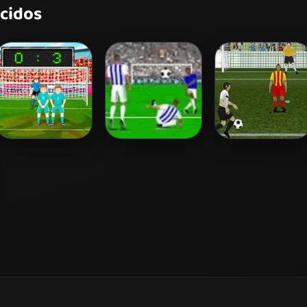
ecidos
Penalty Kicks
Goalkeeper
Dkicker 2 Italian
Premier
Soccer