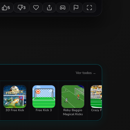
5
3
Ver todos →
3D Free Kick
Free Kick 3
Roby Baggio
Crazy Freekick
C
Magical Kicks
Liber