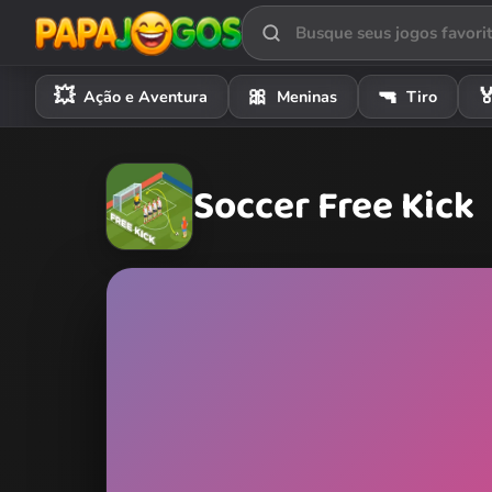
💥
🎀
🔫

Ação e Aventura
Meninas
Tiro
Soccer Free Kick