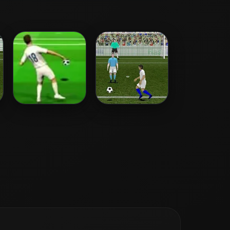
Euro Free Kick
Dkicker 2
2012