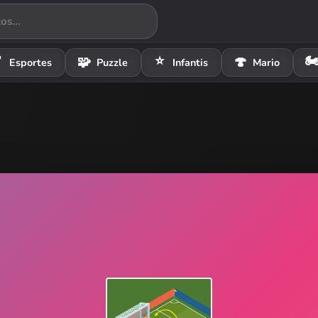
⭐
🏍

🧩
🍄
Esportes
Puzzle
Infantis
Mario