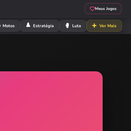
Meus Jogos
️
♟️
🥊
➕
Motos
Estratégia
Luta
Ver Mais