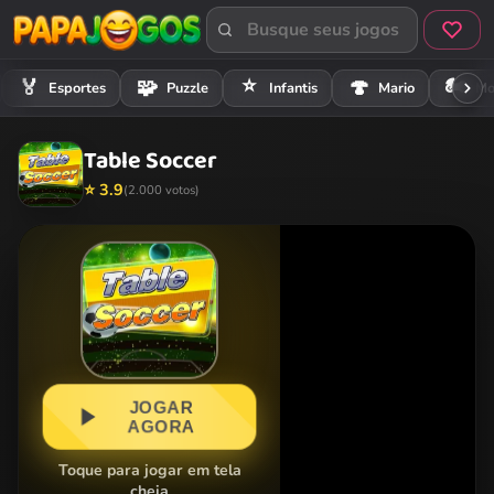
⭐
🏍️
🏅
🧩
🍄
Esportes
Puzzle
Infantis
Mario
Mo
Table Soccer
⭐ 3.9
(2.000 votos)
JOGAR
AGORA
Toque para jogar em tela
cheia