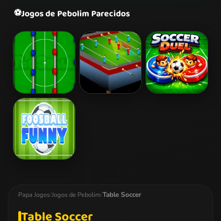
⚽
Jogos de Pebolim Parecidos
Foosball
FoosBall 2
Soccer Duel
FoosBall Funny
Table Soccer
Papa Jogos
/
Jogos de Pebolim
/
Table Soccer