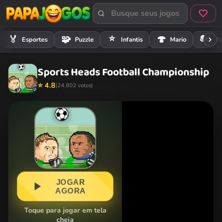
⭐
🏍️
🏅
🧩
🍄
Esportes
Puzzle
Infantis
Mario
Mo
Sports Heads Football Championship
⭐ 4.8
(24.802 votos)
JOGAR
AGORA
Toque para jogar em tela
cheia