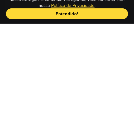
nossa
Política de Privacidade
.
determinação e leve sua equipe à vitória agora
mesmo.
Entendido!
Quais são os melhores Jogos de Rugby
gratuitos online?
Kings of Rugby
1
Table Rugby
2
Rugby Challenge
3
Rugby Ruckus
4
VEJA TAMBÉM
AJUDA
POPULAR