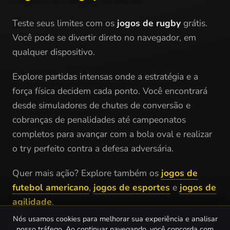
Teste seus limites com os
jogos de rugby
grátis.
Você pode se divertir direto no navegador, em
qualquer dispositivo.
Explore partidas intensas onde a estratégia e a
força física decidem cada ponto. Você encontrará
desde simuladores de chutes de conversão e
cobranças de penalidades até campeonatos
completos para avançar com a bola oval e realizar
o try perfeito contra a defesa adversária.
Quer mais ação? Explore também os
jogos de
futebol americano
,
jogos de esportes
e
jogos de
agilidade
.
Nós usamos cookies para melhorar sua experiência e analisar
Prepare o seu protetor bucal, encare o scrum com
nosso tráfego. Ao continuar navegando, você concorda com