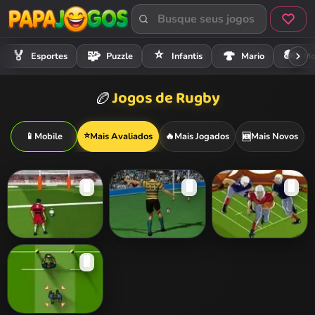
⭐
🏍️
🏅
🧩
🍄
Esportes
Puzzle
Infantis
Mario
Mo
Jogos de Rugby
🏉
⭐
📱
Mobile
Mais Avaliados
🔥
Mais Jogados
Mais Novos
🆕
🖥️
🖥️
🖥️
Kings of Rugby
Rugby Challenge
Table Rugby
🖥️