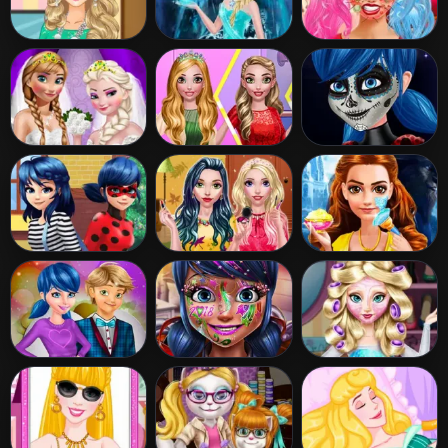
Rapunzel Modern
Frozen Elsa Prep
Harley Quinn
College Fashion
Face Care and
Make up
Sisters Wedding
Amy's Princess
Ladybug
Dress
Look
Halloween Face
Art
Ladybug First
BFF Autumn
Beauty Belle
Date
Makeup
Makeover
Ladybug
Dotted Girl New
Elsa Frozen Real
Valentine Date
Year Makeup
Makeover