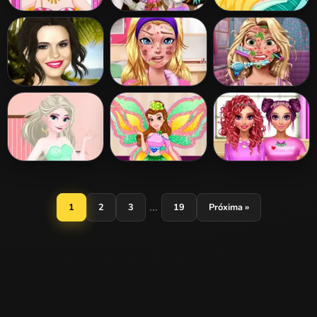
Barbie Selfie
Angela Mommy
Wake Up
Make Up
Real Makeover
Sleeping Beauty
Selena Gomez
Barbie Hero Face
Goldie Princess
Make Up
Problem
Skin Doctor
Frozen Elsa's
Beauty Princess
BFF Pink
Facebook
Winx Style
Makeover
Blogger
...
1
2
3
19
Próxima »