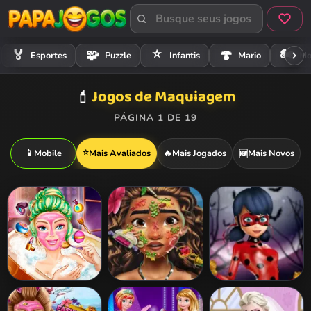
⭐
🏍️
🏅
🧩
🍄
Esportes
Puzzle
Infantis
Mario
Mo
Jogos de Maquiagem
💄
PÁGINA 1 DE 19
⭐
📱
Mobile
Mais Avaliados
🔥
Mais Jogados
Mais Novos
🆕
Barbie Beauty
Moana Skin
Ladybug
Bath
Doctor
Halloween Date