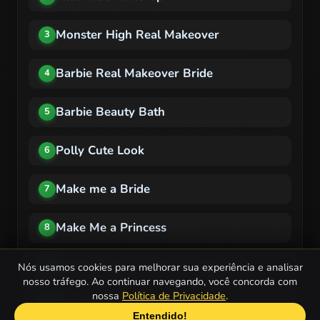
Monster High Real Makeover
3
Barbie Real Makeover Bride
4
Barbie Beauty Bath
5
Polly Cute Look
6
Make me a Bride
7
Make Me a Princess
8
Skelita Calaveras Boney Makeover
9
Nós usamos cookies para melhorar sua experiência e analisar
nosso tráfego. Ao continuar navegando, você concorda com
nossa
Política de Privacidade
.
Polly Pocket Facial Makeover
10
Entendido!