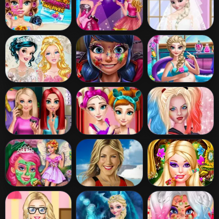
Fashionista
Elsa And Anna
Elsa Wedding
Maldives
Royals Rock
Makeup Artist
Dress
Princess Vintage
Ladybug Glittery
Mommy Elsa
Prom Gowns
Makeup
Makeover
BFFs Makeup
Frozen College
Barbie And
Time
Makeover
Harley Quinn
Bffs
Gracie the Fairy
Jennifer Aniston
Barbie's Fairy
Adventure
Make Up
Style