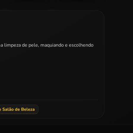
Barbie
Barbie Egyptian
Masquerade
Princess Dress Up
Dress Up
 uma limpeza de pele, maquiando e escolhendo
e Salão de Beleza