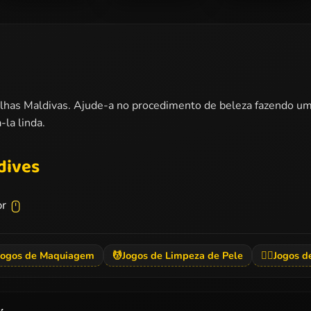
Barbie Winter
Princess
Barbie The Pearl
Dress Up
Coachella Style
Princess Dress Up
Dress 2
 as Ilhas Maldivas. Ajude-a no procedimento de beleza fazendo
-la linda.
dives
or
Jogos de Maquiagem
💆
Jogos de Limpeza de Pele
💇‍♀️
Jogos d