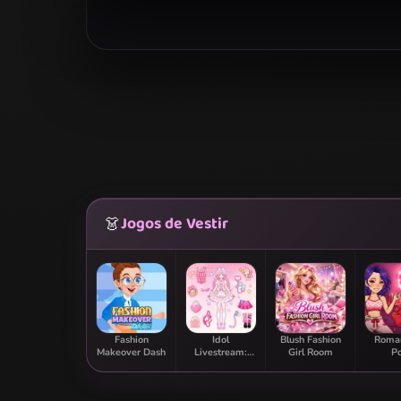
Jogos de Vestir
👗
Fashion
Idol
Blush Fashion
Roman
Makeover Dash
Livestream:
Girl Room
P
Doll Dress Up
Transfo