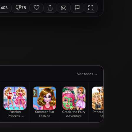
403
75
Ver todos →
Fashion
Summer Fun
Gracie the Fairy
Princess Safari
High 
Princess -
Fashion
Adventure
Style
D
Dress Up for
Girls