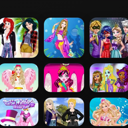
Princess
Barbie Mermaid
Couples New Year
Coachella Style
Princess
Party
Dress 1
Barbie Love Dress
Draculaura
Princess Vs
Up
Princess Dress Up
Monster
Supermodel
Battle