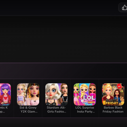
tic K
Sid & Ginny
Stardom Alt-
LOL Surprise
Barbee Black
op
Y2K Glam
Girls Fashion
Insta Party
Friday Fashion
rmation
Clash
Duel
Divas