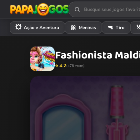
💥
🎀
🔫

Ação e Aventura
Meninas
Tiro
Fashionista Mald
⭐ 4.2
(478 votos)