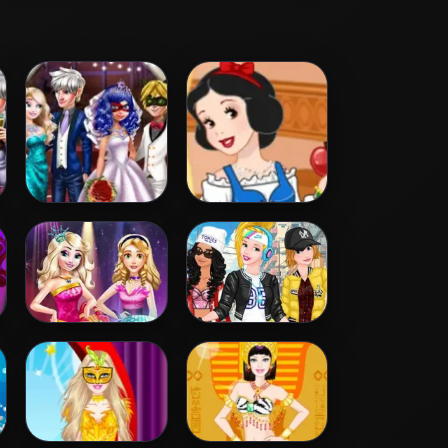
Ladybug
Snow White
Wedding Royal
Patchwork Dress
Guests
Disney Princess
Princesses Sporty
Fashion Prom
& Funky Day