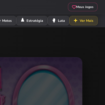
Meus Jogos
️
♟️
🥊
➕
Motos
Estratégia
Luta
Ver Mais