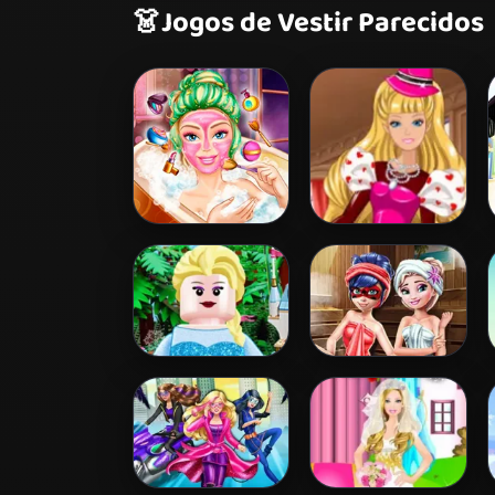
👗
Jogos de Vestir Parecidos
Barbie Beauty
Barbie's
Bath
Valentine's
Patchwork Dress
Lego Princesses
Ladybug Sauna
Realife