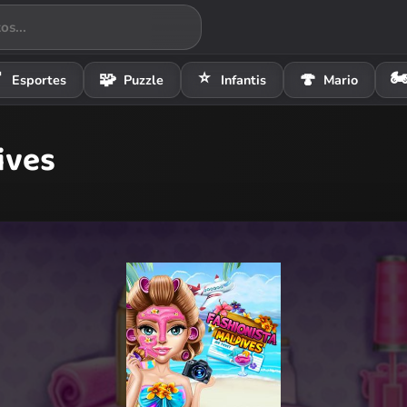
⭐
🏍

🧩
🍄
Esportes
Puzzle
Infantis
Mario
ives