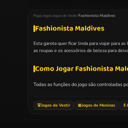
Barbara Spy
Barbie Bride
Squad Dress up
Dress Up
Fashionista Maldives
Papa Jogos
/
Jogos de Vestir
/
Fashionista Maldives
Esta garota quer ficar linda para viajar para
as roupas e os acessórios de beleza para deixa
Como Jogar Fashionista Mal
Todas as funções do jogo são controladas p
👗
Jogos de Vestir
🎀
Jogos de Meninas
💄