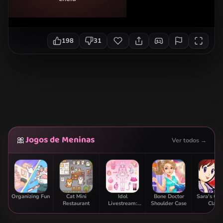
198
31
Jogos de Meninas
🎀
Ver todos →
Organizing Fun
Cat Mini
Idol
Bone Doctor
Sara's Co
Restaurant
Livestream:
Shoulder Case
Class:
Doll Dress Up
Strawbe
Parfai