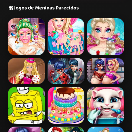
🎀
Jogos de Meninas Parecidos
Barbie Beauty
Barbie Nails
Elsa Frozen
Bath
Spa
Brain Surgery
Barbie's
Ladybug Secret
Hero Dolls
Valentine's
Mission
Pregnant BFFs
Patchwork
Dress
Spongebob
Barbies
Angela Real