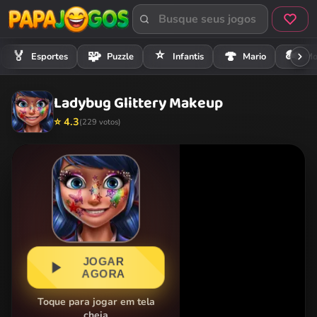
⭐
🏍️
🏅
🧩
🍄
Esportes
Puzzle
Infantis
Mario
Mo
Ladybug Glittery Makeup
⭐ 4.3
(229 votos)
JOGAR
AGORA
Toque para jogar em tela
cheia