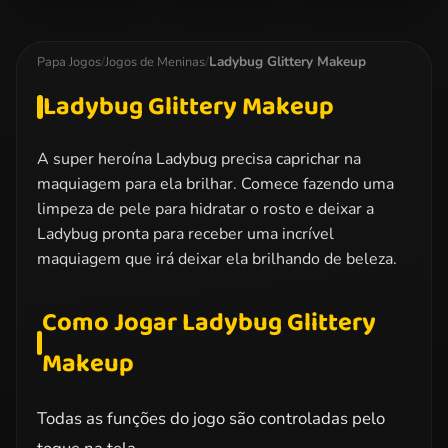
Miraculous
Dotted Girl
Elsa Christmas
Ladybug
Family Day
Manicure
Kissing
Ladybug Glittery Makeup
Papa Jogos
/
Jogos de Meninas
/
Ladybug Glittery Makeup
A super heroína Ladybug precisa caprichar na
maquiagem para ela brilhar. Comece fazendo uma
limpeza de pele para hidratar o rosto e deixar a
Ladybug pronta para receber uma incrível
maquiagem que irá deixar ela brilhando de beleza.
Como Jogar Ladybug Glittery
Makeup
Todas as funções do jogo são controladas pelo