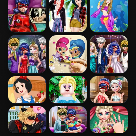
Restaurant
Birthday Cake
Dentist
Pregnant
Princess
Barbie
Dotted Girl
Coachella Style
Mermaid
Emergency
Dress 1
Princess
Couples New
Shimmer and
Ladybug
Year Party
Shine Coloring
Wedding Royal
Book
Guests
Snow White
Lego Princesses
Ladybug Sauna
Patchwork
Realife
Dress