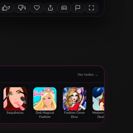
7
1
Ver todos →
Sequências
Doll Magical
Fashion Cover
Modern Fashion
Mall S
Fashion
Diva
Designer
Sp