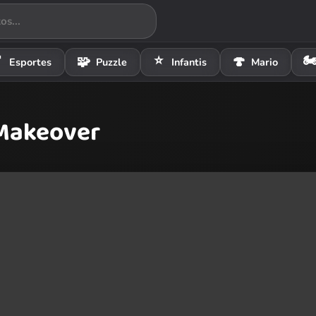
⭐
🏍

🧩
🍄
Esportes
Puzzle
Infantis
Mario
 Makeover