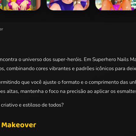
Rapunzel's
Princess Salon
Moana Christmas
Instagram Blog
Day
Manicure
er
ncontra o universo dos super-heróis. Em Superhero Nails M
osos, combinando cores vibrantes e padrões icônicos para dei
ermitindo que você ajuste o formato e o comprimento das unh
es altas, mantenha o foco na precisão ao aplicar os esmaltes
riativo e estiloso de todos?
s Makeover