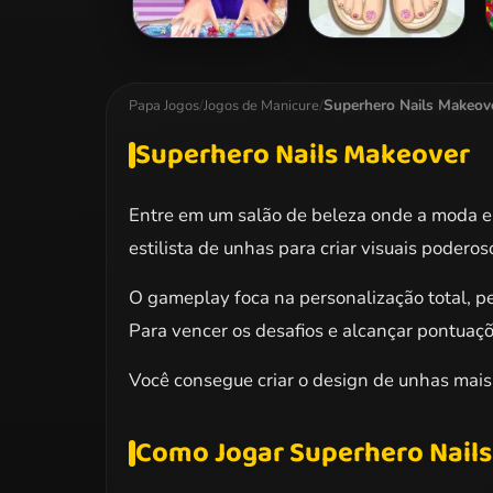
Princess Total
Toe Nail Design
Makeover
Superhero Nails Makeov
Papa Jogos
/
Jogos de Manicure
/
Superhero Nails Makeover
Entre em um salão de beleza onde a moda e
estilista de unhas para criar visuais poder
O gameplay foca na personalização total, p
Para vencer os desafios e alcançar pontuaçõ
Você consegue criar o design de unhas mais c
Como Jogar Superhero Nail