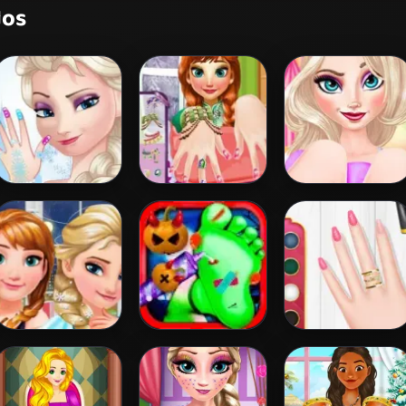
dos
Elsa Great
Anna Manicure
Queen Elsa
Manicure
Glaring Manicure
Fun Sisters Night
Crazy Halloween
Princess Spring
Nail Doctor
Nail Design