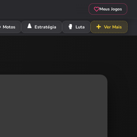
Meus Jogos
️
♟️
🥊
➕
Motos
Estratégia
Luta
Ver Mais