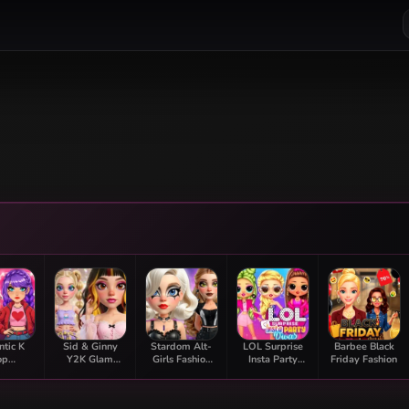
tic K
Sid & Ginny
Stardom Alt-
LOL Surprise
Barbee Black
op
Y2K Glam
Girls Fashion
Insta Party
Friday Fashion
rmation
Clash
Duel
Divas