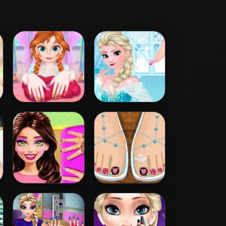
Princess Annie
Frozen Manicure
Nails Salon
Kendal Beauty
Rapunzel
Salon
Pedicure Toes