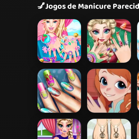
💅
Jogos de Manicure Pareci
Barbie Nails Spa
Elsa Christmas
Manicure
Floral Realife
Anna Nail Repair
Manicure