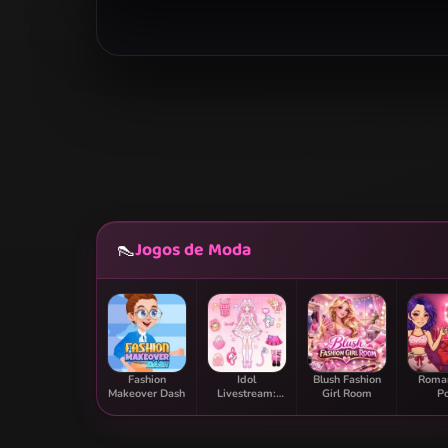
Jogos de Moda
👠
Fashion
Idol
Blush Fashion
Roman
Makeover Dash
Livestream:
Girl Room
P
Doll Dress Up
Transfo