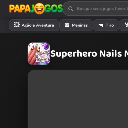
💥
🎀
🔫

Ação e Aventura
Meninas
Tiro
Superhero Nails