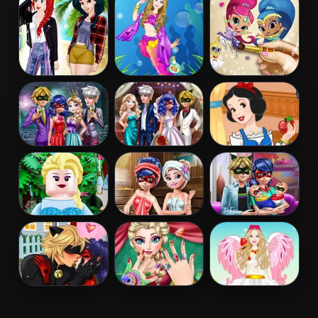
Birthday Cake
Dentist
Dotted Girl
Emergency
Princess
Barbie
Shimmer and
Coachella Style
Mermaid
Shine Coloring
Dress 1
Princess
Book
Couples New
Ladybug
Snow White
Year Party
Wedding Royal
Patchwork
Guests
Dress
Lego Princesses
Ladybug Sauna
Dotted Girl
Realife
Family Day
Miraculous
Elsa Christmas
Barbie Love
Ladybug
Manicure
Dress Up