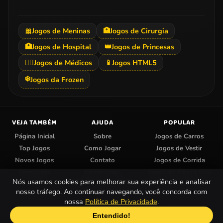
🎀
Jogos de Meninas
🏥
Jogos de Cirurgia
🏥
Jogos de Hospital
👑
Jogos de Princesas
👨‍⚕️
Jogos de Médicos
📱
Jogos HTML5
❄️
Jogos da Frozen
VEJA TAMBÉM
AJUDA
POPULAR
Página Inicial
Sobre
Jogos de Carros
Top Jogos
Como Jogar
Jogos de Vestir
Novos Jogos
Contato
Jogos de Corrida
Categorias
Enviar Jogo
Jogos do Papa Louie
Nós usamos cookies para melhorar sua experiência e analisar
Centro de Privacidade
Jogos de Colorir
nosso tráfego. Ao continuar navegando, você concorda com
nossa
Política de Privacidade
.
© 2026 Papa Jogos — Jogos Online Grátis.
Entendido!