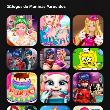
🎀
Jogos de Meninas Parecidos
Barbie Beauty
Barbie Nails
Barbie's
Bath
Spa
Valentine's
Patchwork
Dress
Ladybug Secret
Hero Dolls
Spongebob
Mission
Pregnant BFFs
Restaurant
Barbies
Angela Real
Pregnant