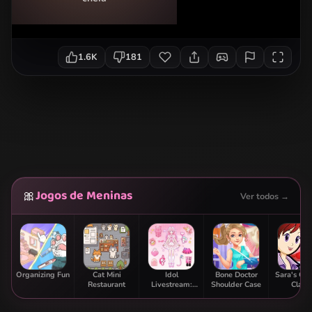
1.6K
181
Jogos de Meninas
🎀
Ver todos →
Organizing Fun
Cat Mini
Idol
Bone Doctor
Sara's Co
Restaurant
Livestream:
Shoulder Case
Class:
Doll Dress Up
Strawbe
Parfai