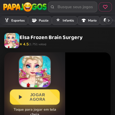
⭐
🏍️
🏅
🧩
🍄
Esportes
Puzzle
Infantis
Mario
Mo
Elsa Frozen Brain Surgery
⭐ 4.5
(1.751 votos)
JOGAR
AGORA
Toque para jogar em tela
cheia