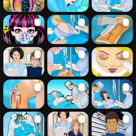
Barbie Brain
Barbie Foot
Arm Surgery 2
🖥️
🖥️
🖥️
Surgery
Surgery
Draculaura
Operate Now!
Virtual Knee
🖥️
🖥️
🖥️
Surgery
Scoliosis Surgery
Surgery
Operate Now!
Operate Now!
Plastic Surgery
🖥️
🖥️
🖥️
Dental Implant
Epilepsy Surgery
Barbie Knee
Operate Now!
Operate Now!
🖥️
🖥️
🖥️
Surgery
Pacemaker
Brain Surgery
Surgery