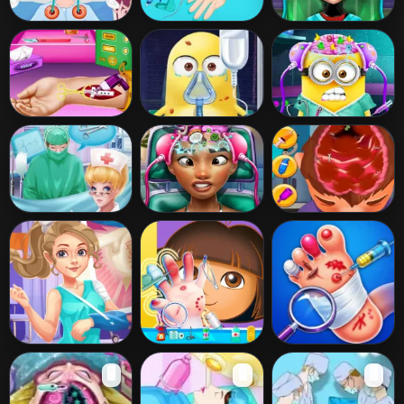
Barbie Kidney
Princess Anna
Dotted Girl Brain
Transplant
Arm Surgery
Doctor
Baby Elsa Arm
Minion Surgery
Mini Brain Doctor
Surgery
Doctor's Helper
Exotic Princess
Brain Doctor
Brain Doctor
Bone Doctor
Dora Hand
Foot Doctor
🖥️
🖥️
🖥️
Shoulder Case
Doctor