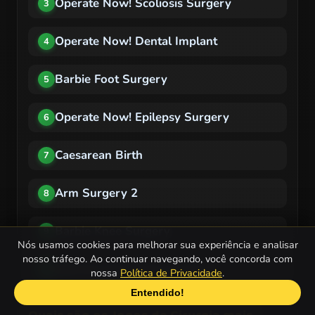
Operate Now! Scoliosis Surgery
3
Operate Now! Dental Implant
4
Barbie Foot Surgery
5
Operate Now! Epilepsy Surgery
6
Caesarean Birth
7
Arm Surgery 2
8
Barbie Knee Surgery
9
Nós usamos cookies para melhorar sua experiência e analisar
nosso tráfego. Ao continuar navegando, você concorda com
Operate Now! Brain Surgery
10
nossa
Política de Privacidade
.
Entendido!