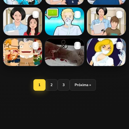
Operate Now!
Operate Now!
Leg Surgery
🖥️
🖥️
🖥️
Heart Surgery
Skin Surgery
Operate Now!
Operate Now!
Operate Now!
🖥️
🖥️
🖥️
Nose Surgery
Tonsil Surgery
Knee Surgery
Amateur
Dark Cut 2
Flu Epidemic
Surgeon 2
1
2
3
Próxima »