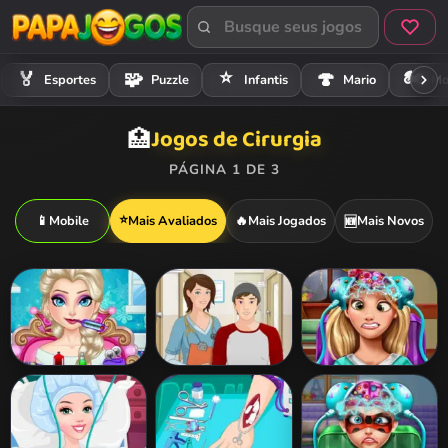
⭐
🏍️
🏅
🧩
🍄
Esportes
Puzzle
Infantis
Mario
Mo
Jogos de Cirurgia
🏥
PÁGINA 1 DE 3
⭐
📱
Mobile
Mais Avaliados
🔥
Mais Jogados
Mais Novos
🆕
Elsa Frozen Brain
Operate Now!
Rapunzel Brain
Surgery
Hospital Surgeon
Doctor