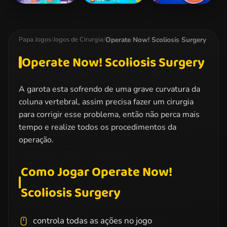
Bone Doctor
Dora Hand
Foot Doctor
Shoulder Case
Doctor
Operate Now! Scoliosis Surgery
Papa Jogos
/
Jogos de Cirurgia
/
Operate Now! Scoliosis Surgery
A garota esta sofrendo de uma grave curvatura da
coluna vertebral, assim precisa fazer um cirurgia
para corrigir esse problema, então não perca mais
tempo e realize todos os procedimentos da
operação.
Como Jogar Operate Now!
Scoliosis Surgery
controla todas as ações no jogo