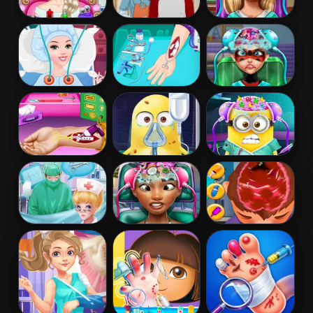
Elsa Frozen
Operate Now!
Rapunzel Brain
Brain Surgery
Hospital
Doctor
Surgeon
Barbie Kidney
Princess Anna
Dotted Girl
Transplant
Arm Surgery
Brain Doctor
Baby Elsa Arm
Minion Surgery
Mini Brain
Surgery
Doctor
Doctor's Helper
Exotic Princess
Brain Doctor
Brain Doctor