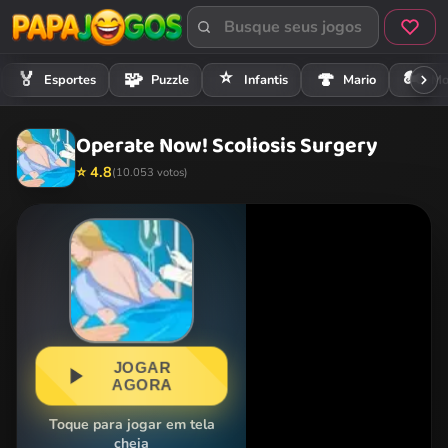
⭐
🏍️
🏅
🧩
🍄
Esportes
Puzzle
Infantis
Mario
Mo
Operate Now! Scoliosis Surgery
⭐ 4.8
(10.053 votos)
JOGAR
AGORA
Toque para jogar em tela
cheia