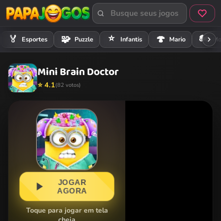
⭐
🏍️
🏅
🧩
🍄
Esportes
Puzzle
Infantis
Mario
Mo
Mini Brain Doctor
⭐ 4.1
(82 votos)
JOGAR
AGORA
Toque para jogar em tela
cheia