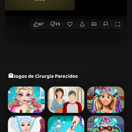
67
15
🏥
Jogos de Cirurgia Parecidos
Elsa Frozen
Operate Now!
Rapunzel Brain
Brain Surgery
Hospital
Doctor
Surgeon