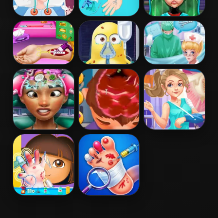
Barbie Kidney
Princess Anna
Dotted Girl
Transplant
Arm Surgery
Brain Doctor
Baby Elsa Arm
Minion Surgery
Doctor's Helper
Surgery
Exotic Princess
Brain Doctor
Bone Doctor
Brain Doctor
Shoulder Case
Dora Hand
Foot Doctor
Doctor