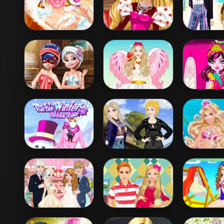
Barbie Beauty
Barbie's
Princ
Bath
Valentine's
Coachella
Patchwork Dress
Dress
Ladybug Sauna
Barbie Love
Dracul
Realife
Dress Up
Princess
Up
Barbie Winter
Princess
Barbie Th
Dress Up
Coachella Style
Princess
Dress 2
Up
Elsa And Anna
Barbie Fashion
Barbie Co