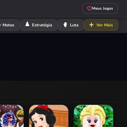
Meus Jogos
️
♟️
🥊
➕
Motos
Estratégia
Luta
Ver Mais