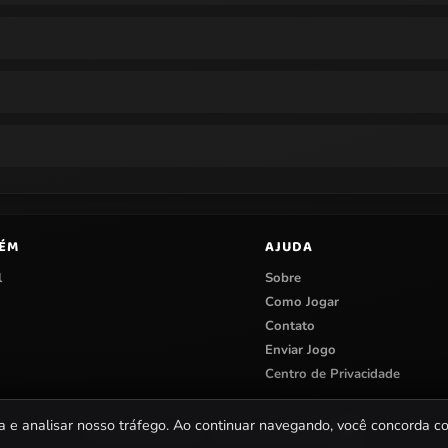
BÉM
AJUDA
l
Sobre
Como Jogar
Contato
Enviar Jogo
Centro de Privacidade
a e analisar nosso tráfego. Ao continuar navegando, você concorda 
© 2026 Papa Jogos — Jogos Online Grátis.