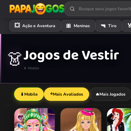
💥
🎀
🔫

Ação e Aventura
Meninas
Tiro
Jogos de Vestir
👗
📱 Mobile
⭐
📱
Mobile
Mais Avaliados
🔥
Mais Jogados