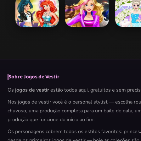
Wedding Party
Mommy Dress
Swimsuits
Up
Ex Girlfriend
Barbie Agent
Elsa Brid
Party
Team Dress Up
Makeo
Sobre Jogos de Vestir
Os
jogos de vestir
estão todos aqui, gratuitos e sem precis
Nos jogos de vestir você é o personal stylist — escolha ro
chuvoso, uma produção completa para um baile de gala, um 
produção que funcione do início ao fim.
Os personagens cobrem todos os estilos favoritos: princes
desde os primeiros jogos de vestir — hoje as coleções sã