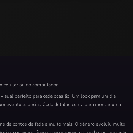
edding
Elsa Xmas Selfie
Bikini Beach
no celular ou no computador.
 visual perfeito para cada ocasião. Um look para um dia
a um evento especial. Cada detalhe conta para montar uma
ens de contos de fada e muito mais. O gênero evoluiu muito
ndências contemporâneas que renovam o guarda-roupa a cada