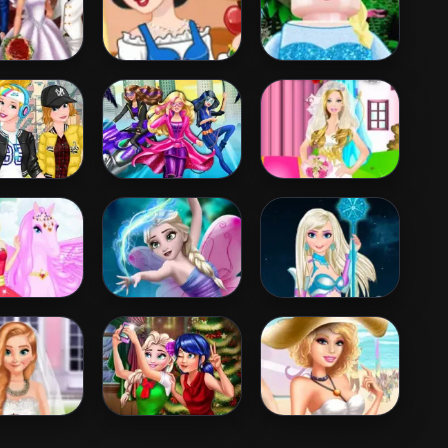
adybug
Snow White
Lego Princesses
ing Royal
Patchwork Dress
uests
sses Sporty
Barbara Spy
Barbie Bride
unky Day
Squad Dress up
Dress Up
e And The
Elsa Fairy Tale
Disney Super
egasus
Princess 2
 And Ariel
Ladybug And
Barbies Sexy