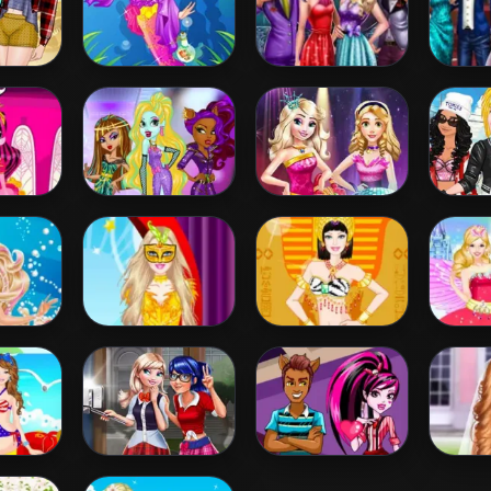
ess
Barbie Mermaid
Couples New
L
 Style
Princess
Year Party
Wedd
 1
G
aura
Princess Vs
Disney Princess
Prince
 Dress
Monster
Fashion Prom
& F
Supermodel
Battle
e Pearl
Barbie
Barbie Egyptian
Barbi
 Dress
Masquerade
Princess Dress
P
Dress Up
Up
lorful
Ladybug Elsa
Draculaura Blind
Frozen