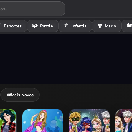
⭐
🏍

🧩
🍄
Esportes
Puzzle
Infantis
Mario
Mais Novos
🆕