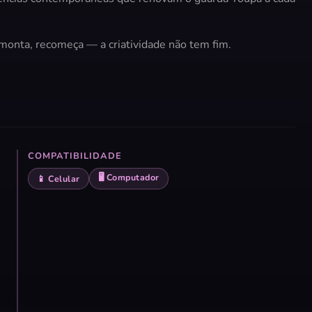
onta, recomeça — a criatividade não tem fim.
COMPATIBILIDADE
🖥️ Computador
📱 Celular