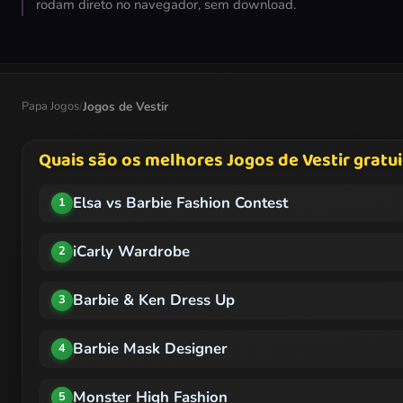
rodam direto no navegador, sem download.
Papa Jogos
/
Jogos de Vestir
Quais são os melhores Jogos de Vestir gratui
Elsa vs Barbie Fashion Contest
1
iCarly Wardrobe
2
Barbie & Ken Dress Up
3
Barbie Mask Designer
4
Monster High Fashion
5