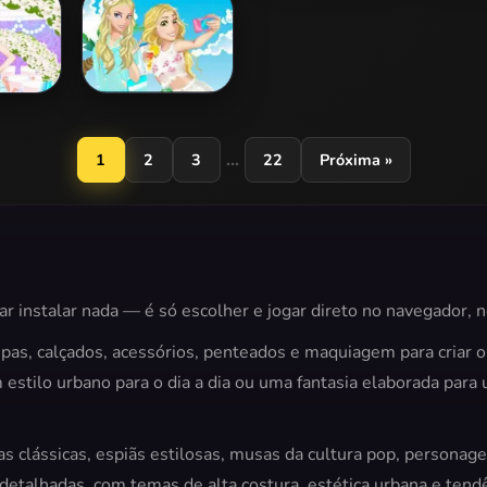
 Dress
College Fashion
Date
W
esmaid
Disney Princess
ver
Beach Fashion 2
...
1
2
3
22
Próxima »
ar instalar nada — é só escolher e jogar direto no navegador, 
upas, calçados, acessórios, penteados e maquiagem para criar o
estilo urbano para o dia a dia ou uma fantasia elaborada par
as clássicas, espiãs estilosas, musas da cultura pop, personag
o detalhadas, com temas de alta costura, estética urbana e te