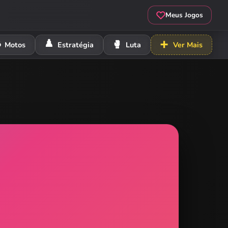
Meus Jogos
️
♟️
🥊
➕
Motos
Estratégia
Luta
Ver Mais