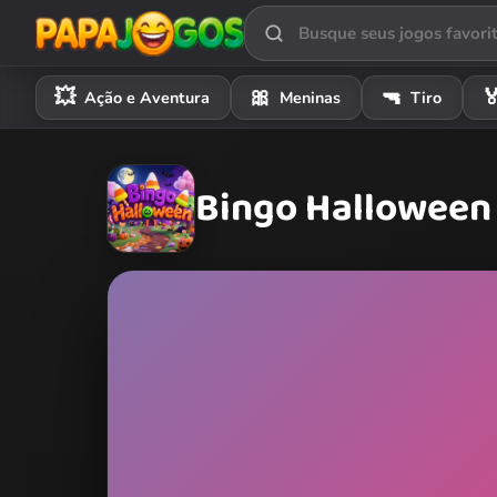
💥
🎀
🔫

Ação e Aventura
Meninas
Tiro
Bingo Halloween