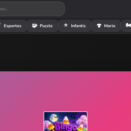
⭐
🏍

🧩
🍄
Esportes
Puzzle
Infantis
Mario