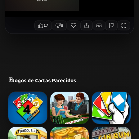
17
8
🃏
Jogos de Cartas Parecidos
Four Colors
Goodgame
Duo Cards
Poker