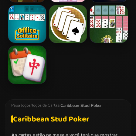
Skip Cards
Purse Cards
Merge Royal
Match
Office Solitaire
Solitaire Daily
Solitaire Card
Master
Daily Solitaire
Mahjong
Classic
Caribbean Stud Poker
Papa Jogos
/
Jogos de Cartas
/
Caribbean Stud Poker
As cartas estão na mesa e você terá que mostrar