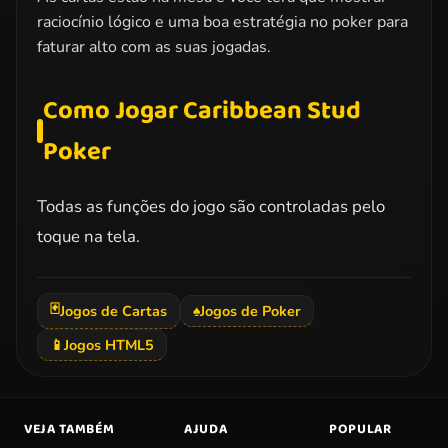
raciocínio lógico e uma boa estratégia no poker para
faturar alto com as suas jogadas.
Como Jogar Caribbean Stud
Poker
Todas as funções do jogo são controladas pelo
toque na tela.
🃏
Jogos de Cartas
♠️
Jogos de Poker
📱
Jogos HTML5
VEJA TAMBÉM
AJUDA
POPULAR