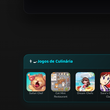
Jogos de Culinária
👨‍🍳
Safari Chef
Cat Mini
Dream Chefs
Sara's 
Restaurant
Cla
Straw
Par