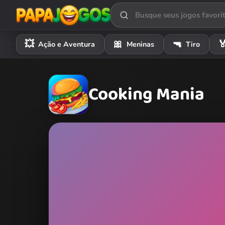
💥
🎀
🔫

Ação e Aventura
Meninas
Tiro
Cooking Mania