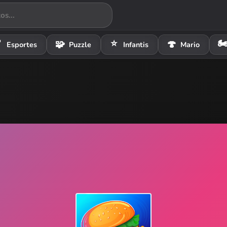
⭐
🏍

🧩
🍄
Esportes
Puzzle
Infantis
Mario