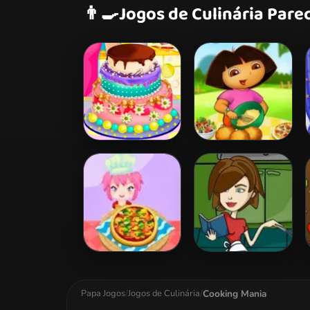
👨‍🍳
Jogos de Culinária Pare
Barbies Birthday
Dora Yummy
Cake
Cupcake
The Best Pizza
Sweety Cooking:
Chocolate Cake
Cooking Mania
Papa Jogos
/
Jogos de Culinária
/