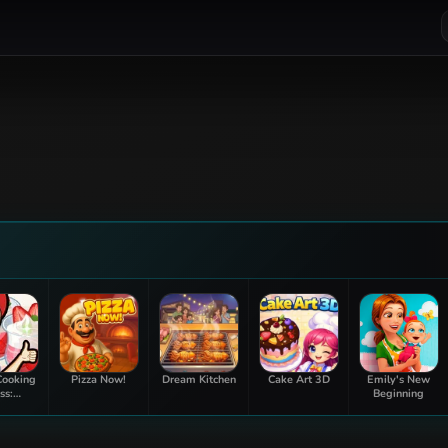
Cooking
Pizza Now!
Dream Kitchen
Cake Art 3D
Emily's New
ss:
Beginning
berry
fait