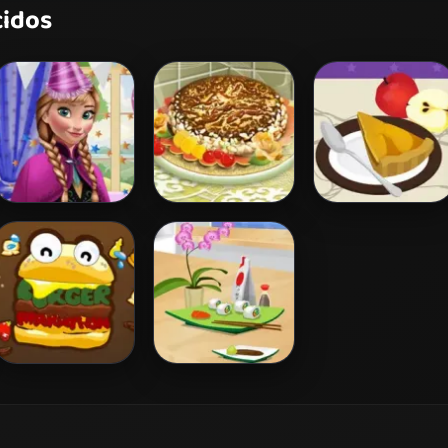
cidos
Princess Anna
Marble
French Apple Pie
Birthday Party
Cheesecake
- Cooking with
Emma
Burger Marathon
Sushi Rolls