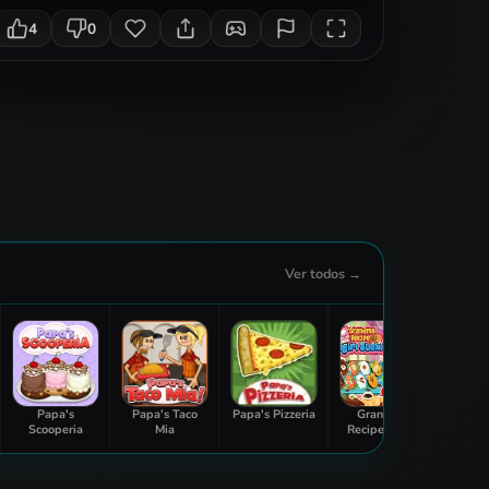
4
0
Ver todos →
Papa's
Papa's Taco
Papa's Pizzeria
Grandma
Elsa B
Scooperia
Mia
Recipe Nigiri
Sur
Sushi