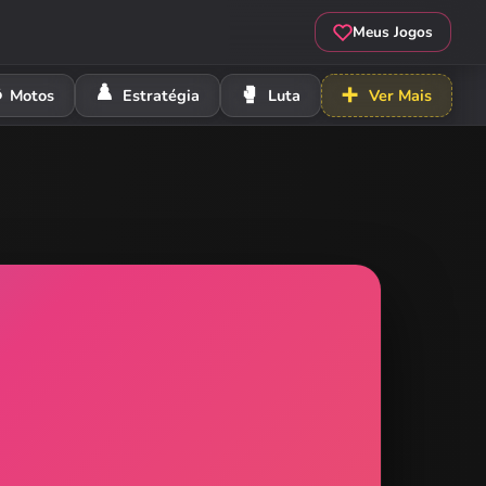
Meus Jogos
️
♟️
🥊
➕
Motos
Estratégia
Luta
Ver Mais