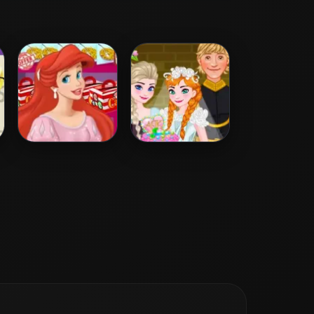
Ariel Cooking
Anna Wedding
Wedding Cake
Cake And Decor