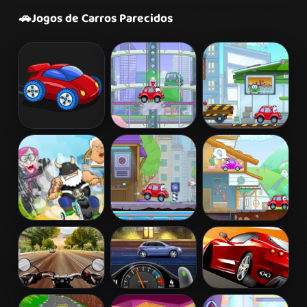
🚗
Jogos de Carros Parecidos
Desktop Racing
Wheely 2
Wheely 3
2
Madmen Racing
Wheely 4 -
Wheely 5 -
Time Travel
Armageddon
Highway Rider
StreetRace
Chase Racing