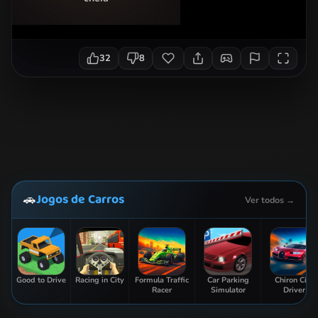
32
8
Jogos de Carros
🚗
Ver todos →
Good to Drive
Racing in City
Formula Traffic
Car Parking
Chiron City
Racer
Simulator
Driver