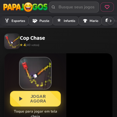
⭐
🏍️
🏅
🧩
🍄
Esportes
Puzzle
Infantis
Mario
Mo
Cop Chase
⭐ 4
(40 votos)
JOGAR
AGORA
Toque para jogar em tela
cheia