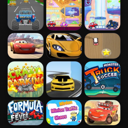
Extreme
Fury
Cars
Turbotastic
Wheely 6:
Wheely 7:
Fairytale
Detective
Lightnings Off
Car Speed
Mini Race Rush
Road Training
Booster
Crazy Parking
Road Racer
Monster Truck
Soccer