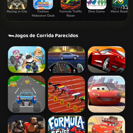
Racing in City
Fashion
Formula Traffic
Dino Game
Wave Road 3D
Makeover Dash
Racer
🏎️
Jogos de Corrida Parecidos
Madmen Racing
StreetRace
Chase Racing
Fury
Cars
Turbotastic
100 Metres
Lightnings Off
Race
Road Training