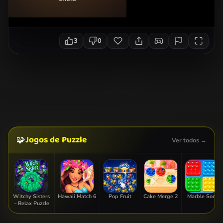
3
0
Jogos de Puzzle
🧩
Ver todos →
Witchy Sisters
Hawaii Match 6
Pop Fruit
Cake Merge 2
Marble Sort
– Relax Puzzle