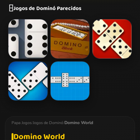
🁣
Jogos de Dominó Parecidos
Dominoes
Domino Block
Domino Legend
Domino Battle
Dominó
Domino World
Papa Jogos
/
Jogos de Dominó
/
Domino World