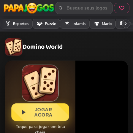
⭐
🏍️
🏅
🧩
🍄
Esportes
Puzzle
Infantis
Mario
Mo
Domino World
JOGAR
AGORA
Toque para jogar em tela
cheia