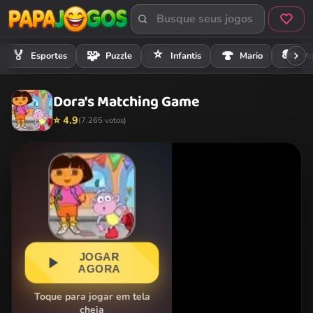
⭐
🏍️
🏅
🧩
🍄
Esportes
Puzzle
Infantis
Mario
Mo
Dora's Matching Game
⭐ 4.9
(7.265 votos)
JOGAR
AGORA
Toque para jogar em tela
cheia