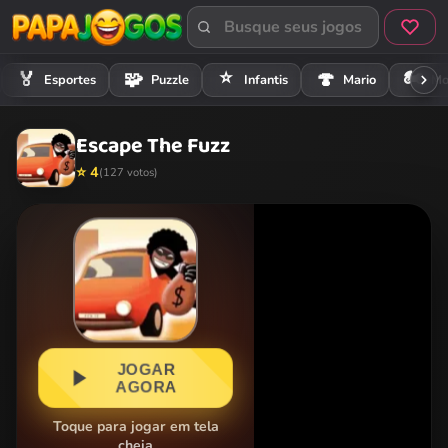
⭐
🏍️
🏅
🧩
🍄
Esportes
Puzzle
Infantis
Mario
Mo
Escape The Fuzz
⭐ 4
(127 votos)
JOGAR
AGORA
Toque para jogar em tela
cheia