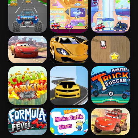
Extreme
Fury
Cars
Turbotastic
Wheely 6:
Wheely 7:
Fairytale
Detective
Lightnings Off
Car Speed
Mini Race Rush
Road Training
Booster
Crazy Parking
Road Racer
Monster Truck
Soccer