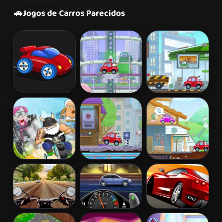
🚗
Jogos de Carros Parecidos
Desktop Racing
Wheely 2
Wheely 3
2
Madmen Racing
Wheely 4 -
Wheely 5 -
Time Travel
Armageddon
Highway Rider
StreetRace
Chase Racing