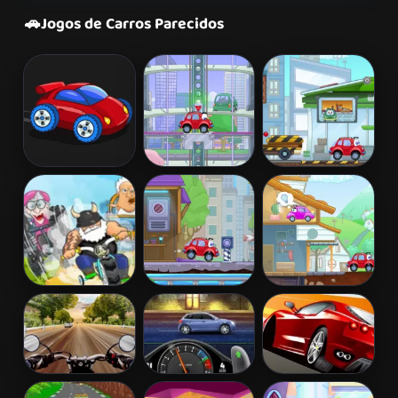
🚗
Jogos de Carros Parecidos
Desktop Racing
Wheely 2
Wheely 3
2
Madmen Racing
Wheely 4 -
Wheely 5 -
Time Travel
Armageddon
Highway Rider
StreetRace
Chase Racing