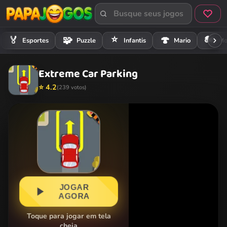
⭐
🏍️
🏅
🧩
🍄
Esportes
Puzzle
Infantis
Mario
Mo
Extreme Car Parking
⭐ 4.2
(239 votos)
JOGAR
AGORA
Toque para jogar em tela
cheia