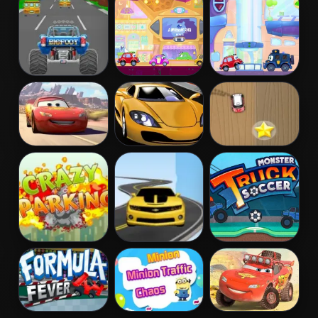
Extreme
Fury
Cars
Turbotastic
Wheely 6:
Wheely 7:
Fairytale
Detective
Lightnings Off
Car Speed
Mini Race Rush
Road Training
Booster
Crazy Parking
Road Racer
Monster Truck
Soccer