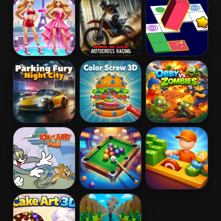
Tsunami
Backrooms
Dont Get
Brainrots
Crashed by 67
Online
Fashion
Unblocked
Bloxorz - Block
Princess -
Motocross
Puzzle 3D
Dress Up for
Racing
Girls
Parking Fury
Color Screw 3D
Obby vs
Night City
Zombies
Tom & Jerry
Mini Pool 3D
My Arcade
Run
Center 2