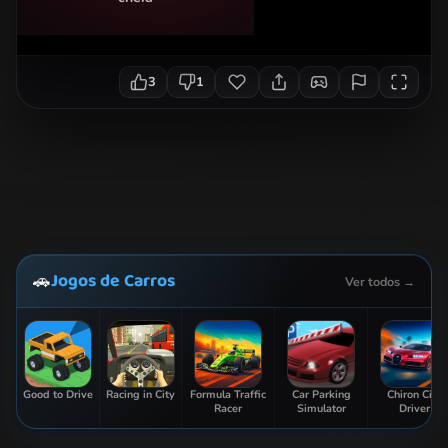
3
1
Jogos de Carros
🚗
Ver todos →
Good to Drive
Racing in City
Formula Traffic
Car Parking
Chiron City
Racer
Simulator
Driver