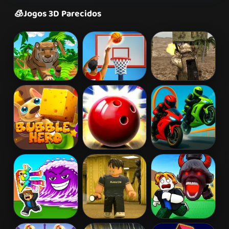
🧊
Jogos 3D Parecidos
Tiger Simulator
3D Basketball
War Zone
3D
Bubble Hero
Bowling
Crazy Bike
3D
Masters 3D
Stunts PvP