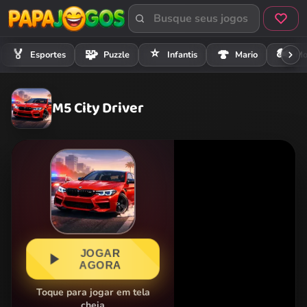
⭐
🏍️
🏅
🧩
🍄
Esportes
Puzzle
Infantis
Mario
Mo
M5 City Driver
JOGAR
AGORA
Toque para jogar em tela
cheia