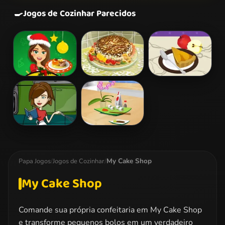
🍳
Jogos de Cozinhar Parecidos
Baked Apples -
Marble
French Apple
Cooking With
Cheesecake
Pie - Cooking
Emma
with Emma
Sweety
Sushi Rolls
Cooking:
Chocolate Cake
My Cake Shop
Papa Jogos
/
Jogos de Cozinhar
/
My Cake Shop
Comande sua própria confeitaria em My Cake Shop
e transforme pequenos bolos em um verdadeiro