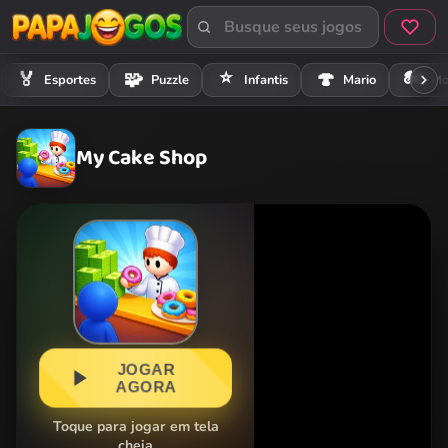
⭐
🏍️
🏅
🧩
🍄
Esportes
Puzzle
Infantis
Mario
Mo
My Cake Shop
JOGAR
AGORA
Toque para jogar em tela
cheia