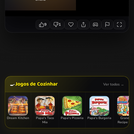
9
1
Jogos de Cozinhar
🍳
Ver todos →
Dream Kitchen
Papa's Taco
Papa's Pizzeria
Papa's Burgeria
Grandm
Mia
Recipe Nigi
Sushi