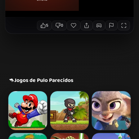
5
0
🦘
Jogos de Pulo Parecidos
Run Mario Run
Ninja Run 2
Zootopia