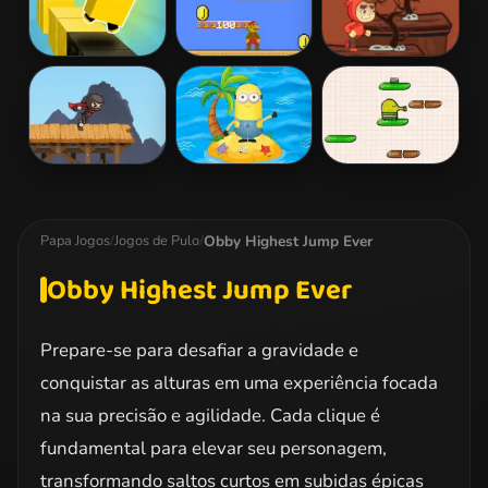
Roam Maze
Mario Jump
Magic Run
Ninja Run
Minions Go
Doodle Jump
Across The
Pacific Ocean
Obby Highest Jump Ever
Papa Jogos
/
Jogos de Pulo
/
Obby Highest Jump Ever
Prepare-se para desafiar a gravidade e
conquistar as alturas em uma experiência focada
na sua precisão e agilidade. Cada clique é
fundamental para elevar seu personagem,
transformando saltos curtos em subidas épicas