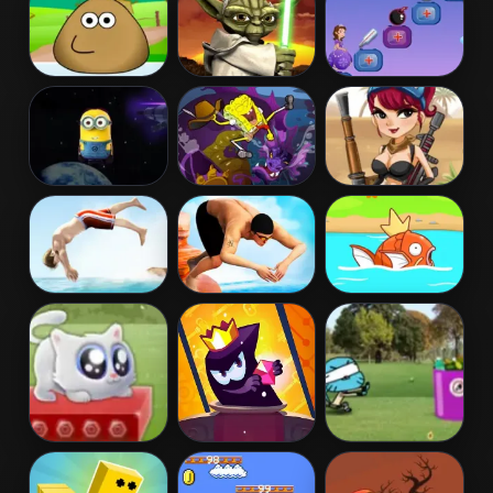
Missão Hopps
Jumper Pou
Yoda’s Jedi
Sofia Crazy
Training
Theme
Hospital
Jumper Minion
Spongebob
Mummy Hunter
Rider
Flip Diving
Cliff Diving
Pokemon
Magikarp Jump
Online
Extreme Kitten
King Of Thieves
Gumball Dumb
Race