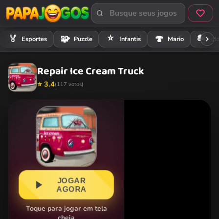
⭐
🏍️
🏅
🧩
🍄
Esportes
Puzzle
Infantis
Mario
Mo
Repair Ice Cream Truck
⭐ 3.4
(117 votos)
JOGAR
AGORA
Toque para jogar em tela
cheia