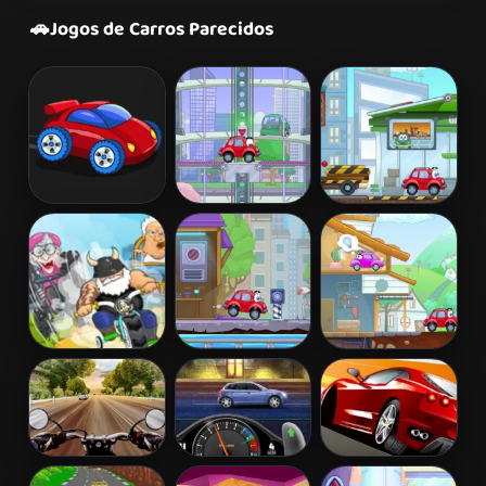
🚗
Jogos de Carros Parecidos
Desktop Racing
Wheely 2
Wheely 3
2
Madmen Racing
Wheely 4 -
Wheely 5 -
Time Travel
Armageddon
Highway Rider
StreetRace
Chase Racing