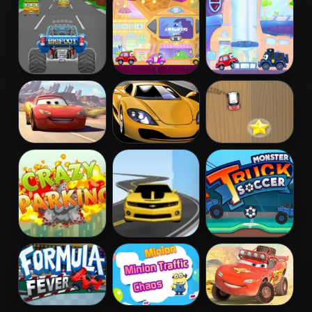
Extreme
Fury
Cars
Turbotastic
Wheely 6:
Wheely 7:
Fairytale
Detective
Lightnings Off
Car Speed
Mini Race Rush
Road Training
Booster
Crazy Parking
Road Racer
Monster Truck
Soccer