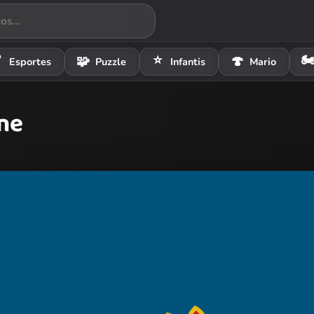
⭐
🏍

🧩
🍄
Esportes
Puzzle
Infantis
Mario
ine