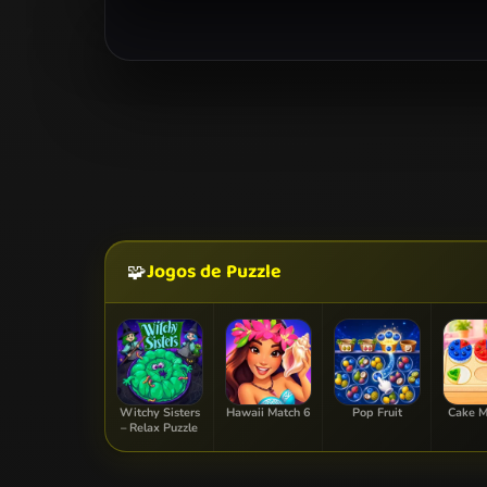
Jogos de Puzzle
🧩
Witchy Sisters
Hawaii Match 6
Pop Fruit
Cake M
– Relax Puzzle