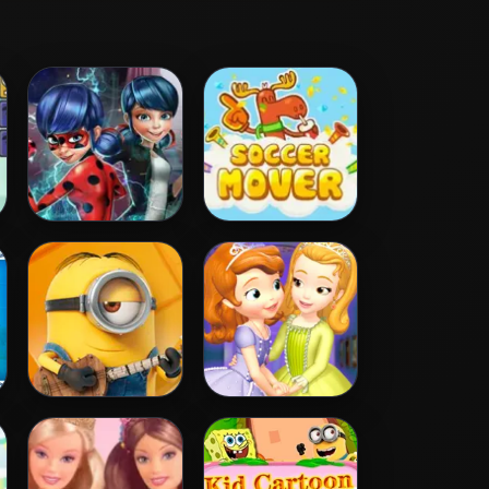
Ladybug Secret
Soccer Mover
Mission
Minion Jigsaw
Sofia And Friends
Puzzle
Jigsaw Puzzle