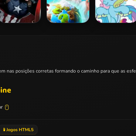
Captain America
Doodle God
My Little Pony
Civil War Jigsaw
Jigsaw 2
uem nas posições corretas formando o caminho para que as esfe
line
or
📱
Jogos HTML5