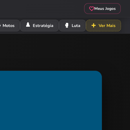
Meus Jogos
️
♟️
🥊
➕
Motos
Estratégia
Luta
Ver Mais