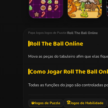
Drop Match 3
Kids Puzzle
Roll The Ball Online
Papa Jogos
/
Jogos de Puzzle
/
Roll The Ball Online
Mova as peças do tabuleiro afim que elas fiq
Como Jogar Roll The Ball On
Todas as funções do jogo são controladas p
🏆
🧩
Jogos de Puzzle
Jogos de Habilidade