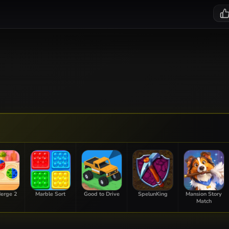
erge 2
Marble Sort
Good to Drive
SpelunKing
Mansion Story
Match