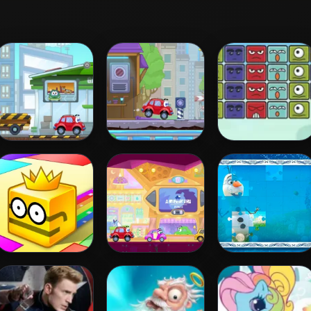
Wheely 3
Wheely 4 - Time
Block Destroyer
Travel
Paper.io 2
Wheely 6:
Frozen Jigsaw
Fairytale
Puzzle