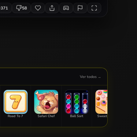
371
58
Ver todos →
Road To 7
Safari Chef
Ball Sort
Sweet Match
Crunch