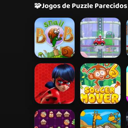
🧩
Jogos de Puzzle Parecidos
Snail Bob 2
Wheely 2
Miraculous
Soccer Mover
Ladybug Puzzle
2015