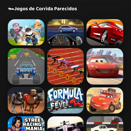
🏎️
Jogos de Corrida Parecidos
Madmen Racing
StreetRace
Chase Racing
Fury
Cars
Turbotastic
100 Metres
Lightnings Off
Race
Road Training
Greyhound
Formula Fever
Extreme Off-
Racing
Road Rush