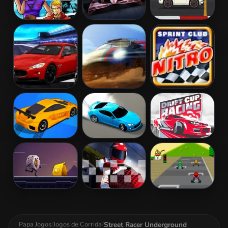
Street Racing
Grand Prix
Super Racing
Mania
Hero
GT Drag Pro
Maserati Gran
Rally Racer
Sprint Club
Turismo 2018
Nitro
Drift Racers
Shift to Drift
Drift Cup
Racing
Grub Runner
Karting
Super Mario
Kart
Street Racer Underground
Papa Jogos
/
Jogos de Corrida
/