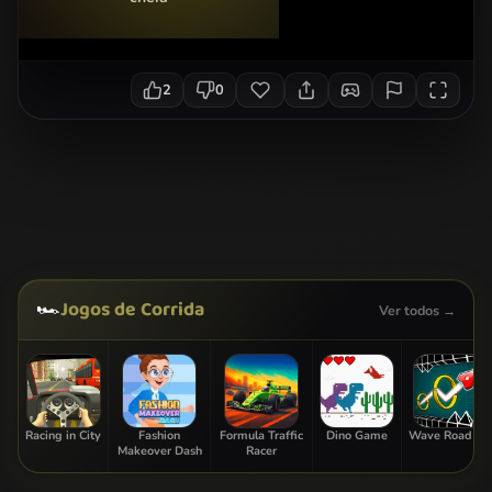
2
0
🏎️
Jogos de Corrida
Ver todos →
Racing in City
Fashion
Formula Traffic
Dino Game
Wave Road 3D
Makeover Dash
Racer