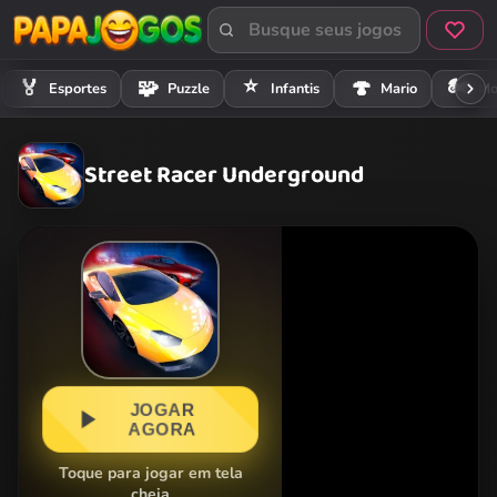
⭐
🏍️
🏅
🧩
🍄
Esportes
Puzzle
Infantis
Mario
Mo
Street Racer Underground
JOGAR
AGORA
Toque para jogar em tela
cheia