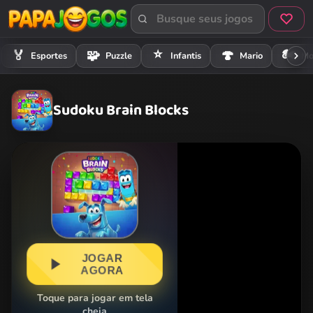
⭐
🏍️
🏅
🧩
🍄
Esportes
Puzzle
Infantis
Mario
Mo
Sudoku Brain Blocks
JOGAR
AGORA
Toque para jogar em tela
cheia