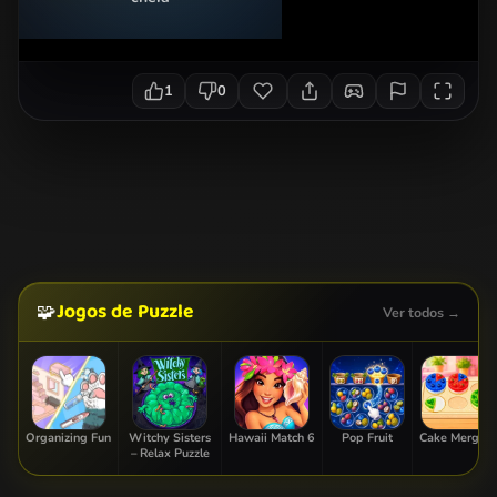
1
0
Jogos de Puzzle
🧩
Ver todos →
Organizing Fun
Witchy Sisters
Hawaii Match 6
Pop Fruit
Cake Merge 2
– Relax Puzzle