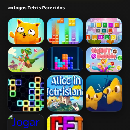
🧱
Jogos Tetris Parecidos
Newtrix
Tetro Classic
Lines and
Blocks
Falling Candy
Tetris Cube
Candy Bubble
NeonTris
Alice in
Ocean Crash
Tetrisland