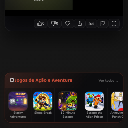
0
0
Jogos de Ação e Aventura
💥
Ver todos →
Blocky
Siege Break
12 Minute
Escape the
Annoying B
Adventures
Escape
Alien Prison
Punch Ga