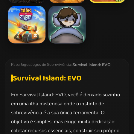
Live 100 Days
Desert Rover
Undead
Surviva
Shooter
Tank Zombies
Keep Zombie
3D
Away
Survival Island: EVO
Papa Jogos
/
Jogos de Sobrevivência
/
Survival Island: EVO
Em Survival Island: EVO, você é deixado sozinho
em uma ilha misteriosa onde o instinto de
sobrevivência é a sua única ferramenta. O
objetivo é simples, mas exige muita dedicação:
coletar recursos essenciais, construir seu próprio