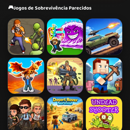
🎮
Jogos de Sobrevivência Parecidos
Zombie
Tsunami
Cars with Guns:
Survival
Brainrots
Wasteland
Online
Showdown
Brainrots Lava
Zombie Hunter
Terra Craft
Survive Online
Survival
World