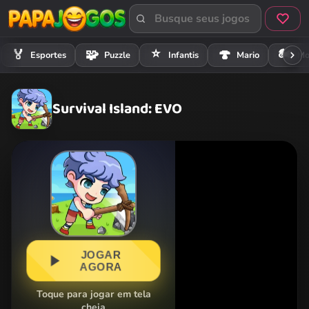
⭐
🏍️
🏅
🧩
🍄
Esportes
Puzzle
Infantis
Mario
Mo
Survival Island: EVO
JOGAR
AGORA
Toque para jogar em tela
cheia