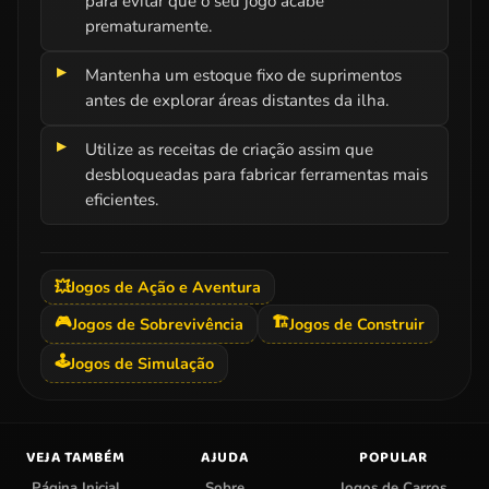
para evitar que o seu jogo acabe
prematuramente.
Mantenha um estoque fixo de suprimentos
antes de explorar áreas distantes da ilha.
Utilize as receitas de criação assim que
desbloqueadas para fabricar ferramentas mais
eficientes.
💥
Jogos de Ação e Aventura
🎮
🏗️
Jogos de Sobrevivência
Jogos de Construir
🕹️
Jogos de Simulação
VEJA TAMBÉM
AJUDA
POPULAR
Página Inicial
Sobre
Jogos de Carros