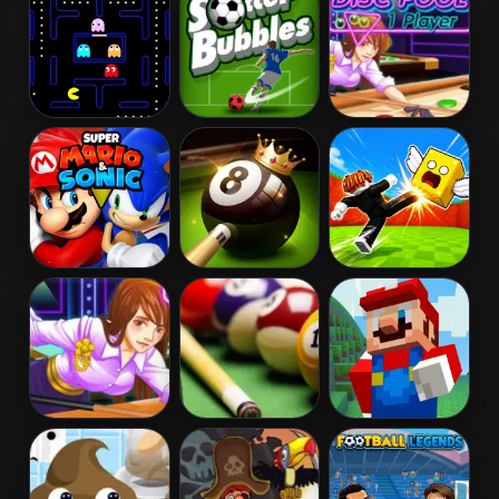
Tapman
Soccer Bubbles
Disc Pool 1
Player
Super Mario &
8 Ball Pool
Kick Lucky
Sonic
Challenge
Boxes Online
Disc Pool 2
Pool Billiard 2
Super Mario
Player
MineCraft
Runner