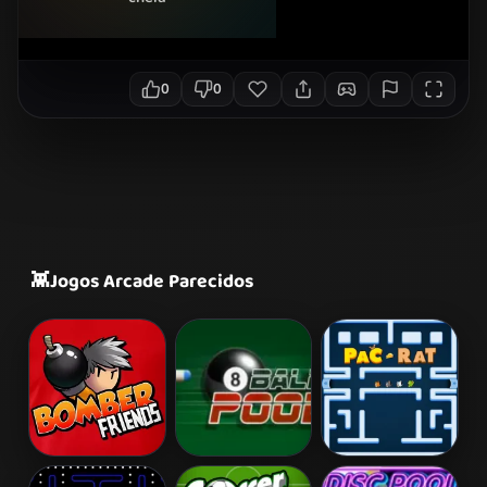
0
0
👾
Jogos Arcade Parecidos
Bomber Friends
8 Ball Pool
Pac Rat