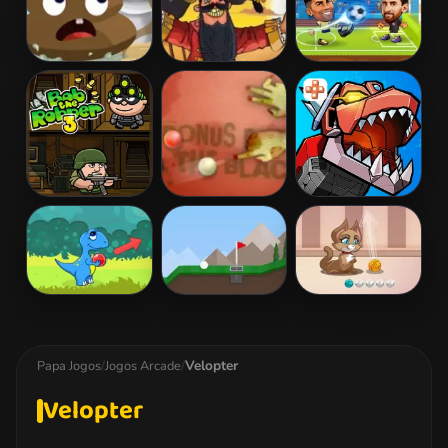
Poop It
Pirate Bubbles
Football
Legends 2026
Bob the Robber
Zombie Pool
Collosotraun
3
Dino Bubbles
Arcade Golf
Kitty Bubbles
Velopter
Papa Jogos
/
Jogos Arcade
/
Velopter