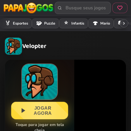
⭐
🏍️
🏅
🧩
🍄
Esportes
Puzzle
Infantis
Mario
Mo
Velopter
JOGAR
AGORA
Toque para jogar em tela
cheia