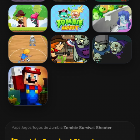
Evil Hunter
Grave Drive
Zombie
BrainSlash
Dead Land
Zombie Market
Adorable
Adventure
Zombie Girl
Hell Footy
Ranger Vs
Zombie Buster
Zombies
Hungry Hal
Zombie Survival Shooter
Papa Jogos
/
Jogos de Zumbis
/