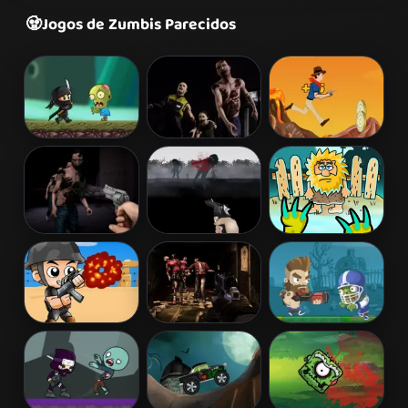
🧟
Jogos de Zumbis Parecidos
Ninja Kid vs
Zombie
Cowboy Shoot
Zombies
Invasion
Zombies
Dead City
Run Into Death
Adam and Eve:
Zombies
Captain War:
Zombie
Zombies Ate
Zombie Killer
Dungeon
All
Challenge