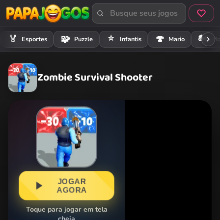
⭐
🏍️
🏅
🧩
🍄
Esportes
Puzzle
Infantis
Mario
Mo
Zombie Survival Shooter
JOGAR
AGORA
Toque para jogar em tela
cheia