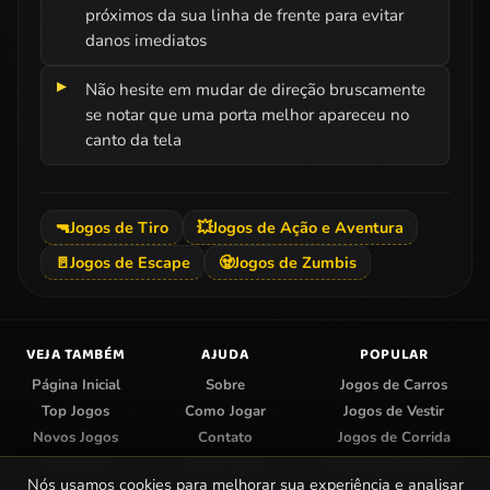
próximos da sua linha de frente para evitar
danos imediatos
Não hesite em mudar de direção bruscamente
se notar que uma porta melhor apareceu no
canto da tela
🔫
Jogos de Tiro
💥
Jogos de Ação e Aventura
🚪
Jogos de Escape
🧟
Jogos de Zumbis
VEJA TAMBÉM
AJUDA
POPULAR
Página Inicial
Sobre
Jogos de Carros
Top Jogos
Como Jogar
Jogos de Vestir
Novos Jogos
Contato
Jogos de Corrida
Categorias
Enviar Jogo
Jogos do Papa Louie
Nós usamos cookies para melhorar sua experiência e analisar
Centro de Privacidade
Jogos de Colorir