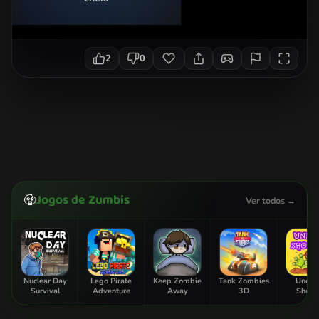
2
0
Jogos de Zumbis
🧟
Ver todos →
Nuclear Day
Lego Pirate
Keep Zombie
Tank Zombies
Unde
Survival
Adventure
Away
3D
Shoot