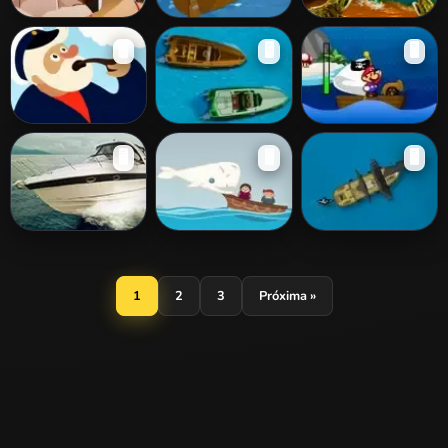
Boat Kissing
Colonial Wars
Swamp Parking
🖥️
🖥️
🖥️
Funniest Catch
Speed Boat
Mario Sea War
🖥️
🖥️
🖥️
Runaways
Aqua Parking
Moby Dick: The
Black Sails
Video Game
1
2
3
Próxima »