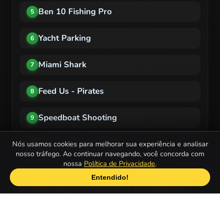
Ben 10 Fishing Pro
5
Yacht Parking
6
Miami Shark
7
Feed Us - Pirates
8
Speedboat Shooting
9
Ben 10 Super Attack
Nós usamos cookies para melhorar sua experiência e analisar
10
nosso tráfego. Ao continuar navegando, você concorda com
nossa
Política de Privacidade
.
Quais são os Jogos de Barcos mais
Entendido!
populares para celulares ou tablets?
Float for Brainrots
1