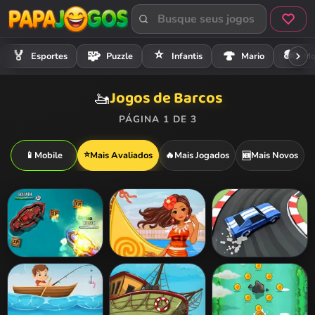
⭐
🏍️
🏅
🧩
🍄
Esportes
Puzzle
Infantis
Mario
Mo
Jogos de Barcos
🚤
PÁGINA 1 DE 3
⭐
📱
Mobile
Mais Avaliados
🔥
Mais Jogados
Mais Novos
🆕
Battle Boats.io
Princess Moana’s
Race Right
Ship