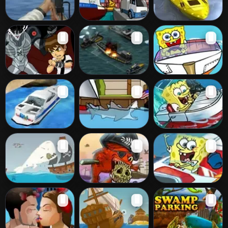
Speedboat
Shipping Yard
Miniboat Racers
🖥️
🖥️
🖥️
Shooting
Ben 10 Super
Cruiser
Speedboat
🖥️
🖥️
🖥️
Attack
3D Storm Boat
Miami Shark
Spongebob
🖥️
🖥️
🖥️
Parking
Moby Dick 2
Feed Us - Pirates
SpongeBob Boat
🖥️
🖥️
🖥️
Race