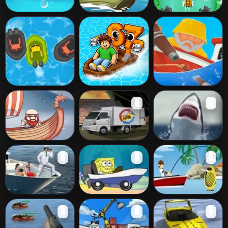
Fishing Frenzy
Let's Go Fishing
Boat Rush
Boat Rush
Float for
Harpoon
🖥️
🖥️
Brainrots
Vikin
Cargo Parking
New York Shark
🖥️
🖥️
🖥️
Jersey Shore
Yacht Parking
Sponge Bob Boat
Ben 10 Fishing
🖥️
🖥️
🖥️
Ride 2
Pro