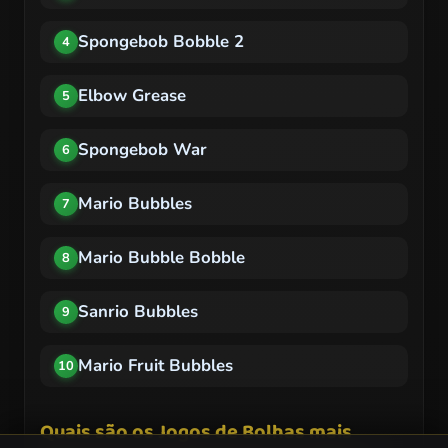
Spongebob Bobble 2
4
Elbow Grease
5
Spongebob War
6
Mario Bubbles
7
Mario Bubble Bobble
8
Sanrio Bubbles
9
Mario Fruit Bubbles
10
Quais são os Jogos de Bolhas mais