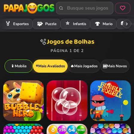
⭐
🏍️
🏅
🧩
🍄
Esportes
Puzzle
Infantis
Mario
Mo
Jogos de Bolhas
🫧
PÁGINA 1 DE 2
⭐
📱
Mobile
Mais Avaliados
🔥
Mais Jogados
Mais Novos
🆕
Bubble Hero 3D
Blows Smasher
Bubble Trouble