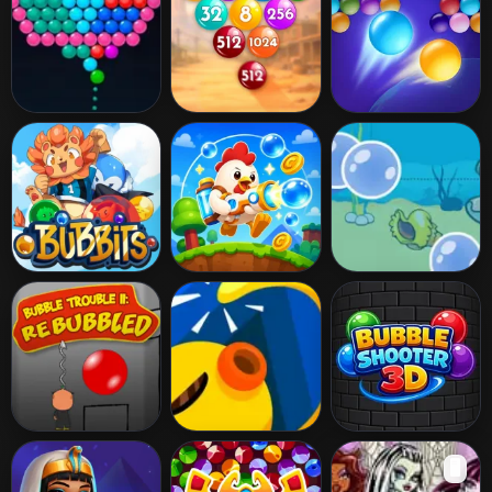
Bubble Shooter
Number Bubble
Endless Bubbles
Classic
Shooter Wild
West
Bubbits
Bubble Blasters
Bubble Touch
Bubble Trouble
Tako Bubble
Bubble Shooter
🖥️
2: Rebubbled
3D