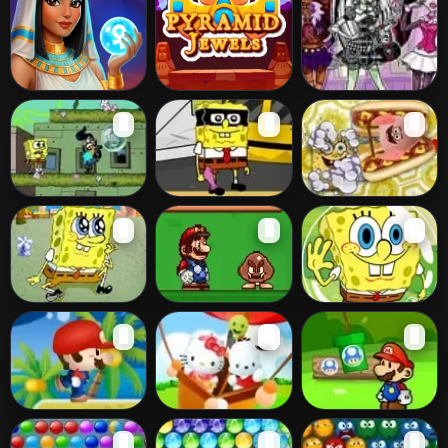
Bubble Shooter
Pyramid Jewels
Monster High
🖥️
🖥️
🖥️
Wonders of
Bubbles
Egypt
Spongebob
Spongebob M
Elbow Grease
🖥️
🖥️
🖥️
Whatpants
Mask
Spongebob War
Mario Bubbles
Spongebob
🖥️
🖥️
🖥️
Bobble 2
Mario Bubble
Sanrio Bubbles
Mario Fruit
🖥️
🖥️
🖥️
Bobble
Bubbles