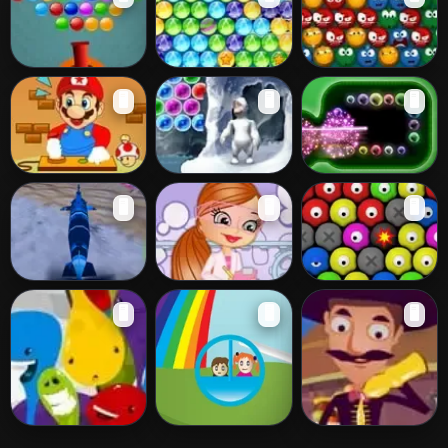
Bubbles Extreme
Christmas
Pool Bubbles
🖥️
🖥️
🖥️
Bubbles
Super Mario
Yeti Bubbles
Touch The
🖥️
🖥️
🖥️
Bubbles
Bubbles 4
Submarine 3D
Soda Pop Girls
Goggleyes 2
🖥️
🖥️
🖥️
Racing