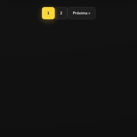
Gluey 2
Bouncing Balls
Chicken Tortilla
Soup
1
2
Próxima »