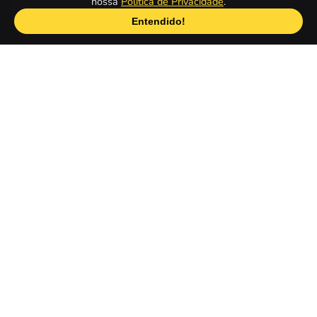
nossa
Política de Privacidade
.
agora.
Entendido!
Quais são os melhores Jogos do Como
Treinar Seu Dragão gratuitos online?
Dragon Area
1
The Viking Dragon Knight
2
Toothless Flu Doctor
3
Toothless Claws Doctor
4
VEJA TAMBÉM
AJUDA
POPULAR
Página Inicial
Sobre
Jogos de Carros