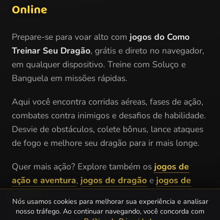
Online
Prepare-se para voar alto com
jogos do Como
Treinar Seu Dragão
, grátis e direto no navegador,
em qualquer dispositivo. Treine com Soluço e
Banguela em missões rápidas.
Aqui você encontra corridas aéreas, fases de ação,
combates contra inimigos e desafios de habilidade.
Desvie de obstáculos, colete bônus, lance ataques
de fogo e melhore seu dragão para ir mais longe.
Quer mais ação? Explore também os
jogos de
ação e aventura
,
jogos de dragão
e
jogos de
animais
.
Nós usamos cookies para melhorar sua experiência e analisar
nosso tráfego. Ao continuar navegando, você concorda com
Suba na sela, chame seu dragão e comece a voar