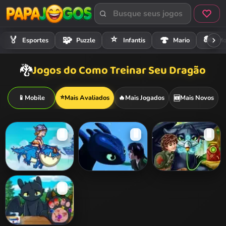
⭐
🏍️
🏅
🧩
🍄
Esportes
Puzzle
Infantis
Mario
Mo
Jogos do Como Treinar Seu Dragão
🐉
⭐
📱
Mobile
Mais Avaliados
🔥
Mais Jogados
Mais Novos
🆕
🖥️
🖥️
🖥️
Dragon Area
The Viking
Toothless Flu
🖥️
Dragon Knight
Doctor