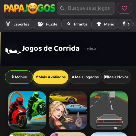
⭐
🏍️
🏅
🧩
🍄
Esportes
Puzzle
Infantis
Mario
Mo
🏎️
Jogos de Corrida
— Pág. 2
⭐
📱
Mobile
Mais Avaliados
🔥
Mais Jogados
Mais Novos
🆕