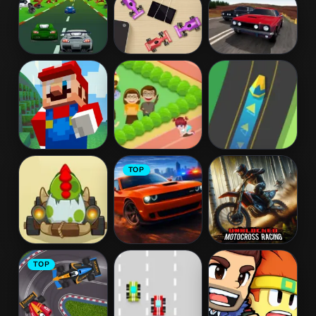
Crazy Bike
Grand Racer
Speed Racer 2
Stunts PvP
Furius Racing
Tiny Race
V8 Racing
Super Mario
Baby Mia
Racetime
TOP
MineCraft
Crawling
Runner
Contest
Kizi Kart
Challenger City
Unblocked
TOP
Racing
Driver
Motocross
Racing