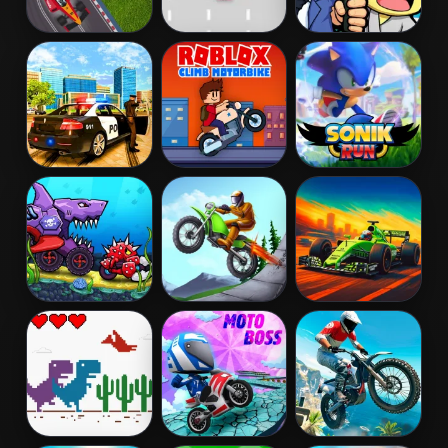
Formula Racers
Retro Speed 2
Battle Racing
Stars
Grand Vegas
Roblox Climb
SoniK Run
Simulator
Motorbike
Car Eats Car:
Bike Racing
Formula Traffic
Underwater
Racer
Adventure