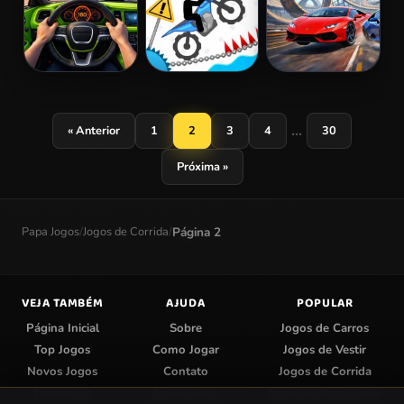
GT Traffic
Vex X3M 2
Cool SuperCars
Racer
Stunts PvP
...
« Anterior
1
2
3
4
30
Próxima »
Papa Jogos
/
Jogos de Corrida
/
Página 2
VEJA TAMBÉM
AJUDA
POPULAR
Página Inicial
Sobre
Jogos de Carros
Top Jogos
Como Jogar
Jogos de Vestir
Novos Jogos
Contato
Jogos de Corrida
Categorias
Enviar Jogo
Jogos do Papa Louie