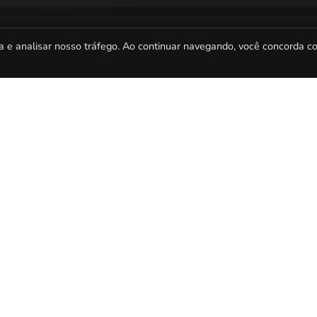
a e analisar nosso tráfego. Ao continuar navegando, você concorda 
BÉM
AJUDA
l
Sobre