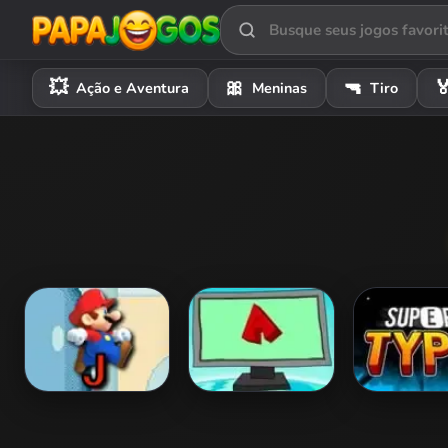
💥
🎀
🔫

Ação e Aventura
Meninas
Tiro
Mario Typing
Finger Frenzy
Super Type
World