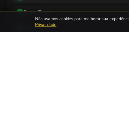
Super Type
3
Nós usamos cookies para melhorar sua experiênci
Privacidade
.
Space Typer
4
Massacre Street
5
Icarus Proudbottom Teaches Typing!
6
Stickman Typing 3
7
Moontype - Episode 2
8
VEJA TAM
Página Inicia