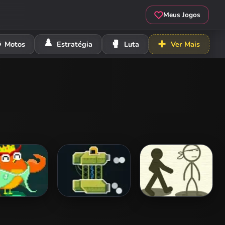
Meus Jogos
️
♟️
🥊
➕
Motos
Estratégia
Luta
Ver Mais
Icarus
Moontype -
Stickman Typing 3
oudbottom
Episode 2
hes Typing!