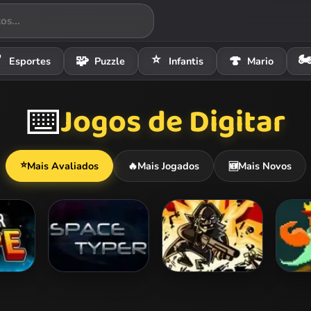
⭐
🏍

🧩
🍄
Esportes
Puzzle
Infantis
Mario
Jogos de Digitar
⌨️
⭐
Mais Avaliados
🔥
Mais Jogados
Mais Novos
🆕
Space Typer
Massacre Street
Pr
Teac