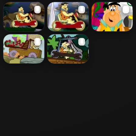
The Flintstones
The Flintstones
Flintstones Ride
🖥️
🖥️
🖥️
Race
Trail
Flintstones Race
Flintstones Race
The Flintstones
🖥️
🖥️
2
Party
Flintstones Truck
Fred Flinstones
Adventure