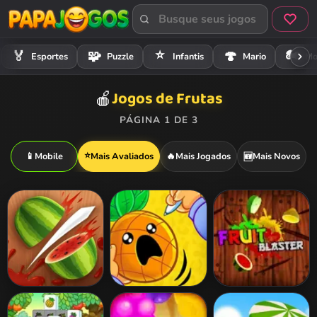
⭐
🏍️
🏅
🧩
🍄
Esportes
Puzzle
Infantis
Mario
Mo
Jogos de Frutas
🍎
PÁGINA 1 DE 3
⭐
📱
Mobile
Mais Avaliados
🔥
Mais Jogados
Mais Novos
🆕
Fruit Ninja
Super Pineapple
Fruit Blaster
Pen