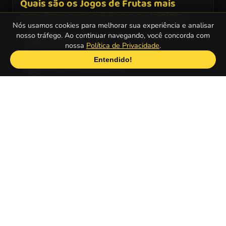
Quais são os Jogos de Frutas mais
populares para celulares ou tablets?
Nós usamos cookies para melhorar sua experiência e analisar
nosso tráfego. Ao continuar navegando, você concorda com
Fruit Ninja
1
nossa
Política de Privacidade
.
Entendido!
Caça-Palavras: Frutas
2
Fruit Mahjong
3
Easy Apple Coloring Book
4
Fruit Match
5
VEJA TAMBÉM
AJUDA
POPULAR
Página Inicial
Sobre
Jogos de Carros
Top Jogos
Como Jogar
Jogos de Vestir