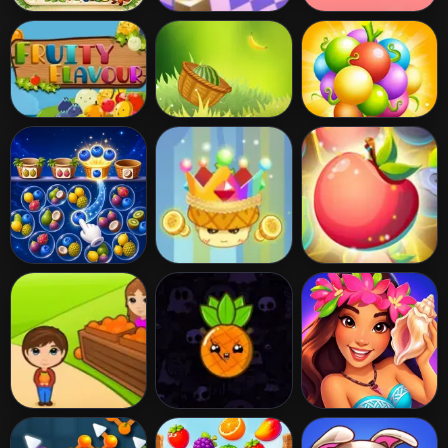
Caça-Palavras:
Fruit Flip Match
Match The Fruit
Frutas
3
Fruity Flavour
Mortar
Fruit Crush
Watermelon
Frenzy
Pop Fruit
Pineapple Pen 2
Fruit Crush saga
Orange Ranch
Pen Pineapple
Hawaii Match 6
Freddys Night