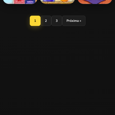
Mini Fruit Pie
Cover Orange:
Run Hopy Run
Players Pack 3
1
2
3
Próxima »