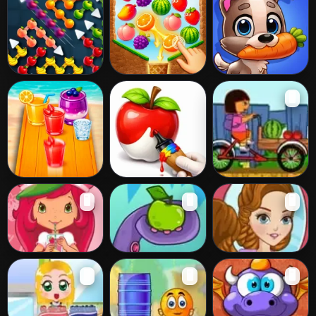
Arrow Sorting
Fruit Match
Yummy Tales 4
🖥️
Juice Merge
Easy Apple
Dora Dairy
🖥️
🖥️
🖥️
Coloring Book
Delivery
Let's Make
Monster Eats
Fruit Prom
🖥️
🖥️
🖥️
Lemonade!
Food