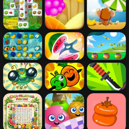
Fruit Mahjong
Juicy Dash
Monkey in
Trouble 2
Fruit Connect 2
Fruit Master
Fruit Collector
Just Feed Me
Pineapple Pen
Knife Flip
Master