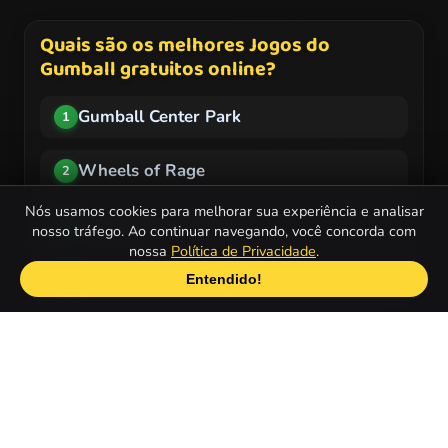
Quais são os melhores Jogos do
Gumball gratuitos online?
Gumball Center Park
1
Wheels of Rage
2
Nós usamos cookies para melhorar sua experiência e analisar
Gumball Bros World
3
nosso tráfego. Ao continuar navegando, você concorda com
nossa
Política de Privacidade
.
Gumball Tooth Problems
4
Entendido!
Gumball Snow Adventure
5
Gumball Foot Doctor
6
Gumball Messy
7