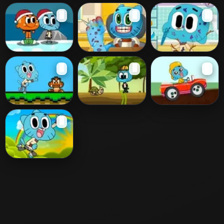
Gumball Center
Gumball Tooth
Wheels of Rage
🖥️
🖥️
🖥️
Park
Problems
Gumball Snow
Gumball Foot
Gumball Messy
🖥️
🖥️
🖥️
Adventure
Doctor
Gumball Bros
Gumball in
Gumball Car
🖥️
World
Jungle
Race
Gumball
Adventure 2