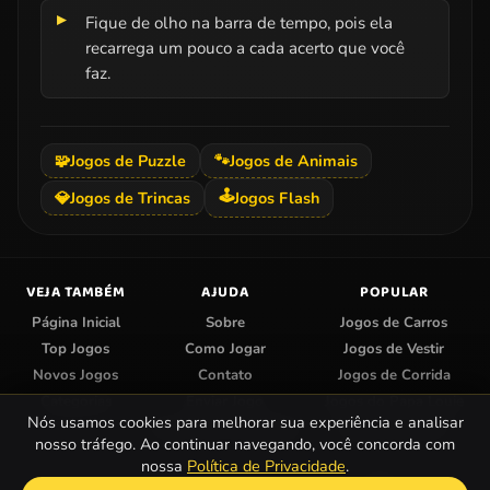
Fique de olho na barra de tempo, pois ela
recarrega um pouco a cada acerto que você
faz.
🧩
Jogos de Puzzle
🐾
Jogos de Animais
🕹️
💎
Jogos de Trincas
Jogos Flash
VEJA TAMBÉM
AJUDA
POPULAR
Página Inicial
Sobre
Jogos de Carros
Top Jogos
Como Jogar
Jogos de Vestir
Novos Jogos
Contato
Jogos de Corrida
Categorias
Enviar Jogo
Jogos do Papa Louie
Nós usamos cookies para melhorar sua experiência e analisar
Centro de Privacidade
Jogos de Colorir
nosso tráfego. Ao continuar navegando, você concorda com
nossa
Política de Privacidade
.