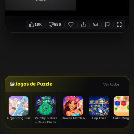
19K
686
Jogos de Puzzle
🧩
Ver todos →
Organizing Fun
Witchy Sisters
Hawaii Match 6
Pop Fruit
Cake Merge 2
– Relax Puzzle