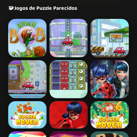
🧩
Jogos de Puzzle Parecidos
Snail Bob 2
Wheely 2
Wheely 3
Wheely 4 -
Block
Ladybug Secret
Time Travel
Destroyer
Mission
Soccer Mover
Miraculous
Soccer Mover