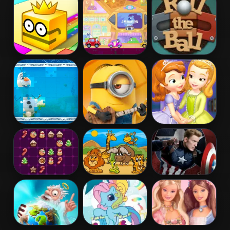
Ladybug Puzzle
2015
Paper.io 2
Wheely 6:
Roll The Ball
Fairytale
Online
Frozen Jigsaw
Minion Jigsaw
Sofia And
Puzzle
Puzzle
Friends Jigsaw
Puzzle
Drop Match 3
Kids Puzzle
Captain
America Civil
War Jigsaw