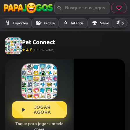
⭐
🏍️
🏅
🧩
🍄
Esportes
Puzzle
Infantis
Mario
Mo
Pet Connect
⭐ 4.8
(19.952 votos)
JOGAR
AGORA
Toque para jogar em tela
cheia